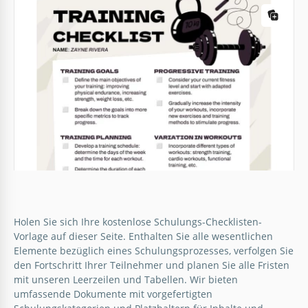
Unser benutzerfreundliches Layout eignet sich
hervorragend für jede Aufnahme und Verfolgung
des Fortschritts. Wir haben strukturelle Blöcke
hinzugefügt, in die Sie Ihre Aktivitäten eingeben
können.
Google Slides
Rosa Workout-Checkliste
Es ist nicht so einfach, jeden Tag Sport zu treiben.
Eine Workout-Checkliste ist eine Möglichkeit, sich
selbst zu motivieren. Haken Sie das Kästchen ab,
jedes Mal wenn Sie eine Übung abschließen.
Holen Sie sich Ihre kostenlose Schulungs-Checklisten-
Vorlage auf dieser Seite. Enthalten Sie alle wesentlichen
Google Docs
Elemente bezüglich eines Schulungsprozesses, verfolgen Sie
den Fortschritt Ihrer Teilnehmer und planen Sie alle Fristen
mit unseren Leerzeilen und Tabellen. Wir bieten
umfassende Dokumente mit vorgefertigten