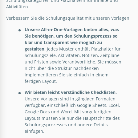
Schulungskategorien und Platzhaltern für Inhalte und
Aktivitäten.
Verbessern Sie die Schulungsqualität mit unseren Vorlagen:
Unsere All-in-One-Vorlagen bieten alles, was
Sie benötigen, um den Schulungsprozess so
klar und transparent wie möglich zu
gestalten.
Jedes Muster enthält Platzhalter für
Moderne ultimative Trainingscheckliste
Schulungsziele, Aktivitäten, Notizen, Zeitpläne
und Fristen sowie Verantwortliche. Sie müssen
Maximieren Sie Ihre Produktivität und erreichen Sie
nicht über die Struktur nachdenken -
Ihre Ziele mit unserer modernen ultimativen
implementieren Sie sie einfach in einem
Schulungscheckliste.
fertigen Layout.
Google Docs
Wir bieten leicht verständliche Checklisten.
Unsere Vorlagen sind in gängigen Formaten
verfügbar, einschließlich Google Sheets, Excel,
Google Docs und Word. Mit vorgefertigten
Layouts müssen Sie nur die Hauptschritte des
Schulungsprozesses und andere Details
einfügen.