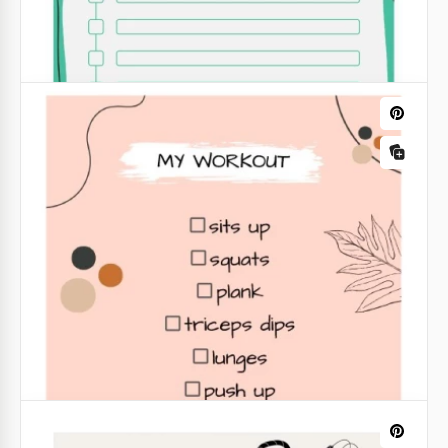
Training Einfache Checkliste
Heben Sie Ihre Organisation mit unserer Vorlage für
die einfache Schulungscheckliste auf ein höheres
Niveau.
Google Slides
Komfortable Trainings-Checkliste