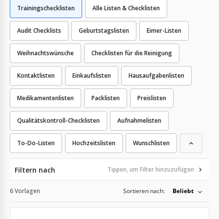
Trainingschecklisten
Alle Listen & Checklisten
Audit Checklists
Geburtstagslisten
Eimer-Listen
Weihnachtswünsche
Checklisten für die Reinigung
Kontaktlisten
Einkaufslisten
Hausaufgabenlisten
Medikamentenlisten
Packlisten
Preislisten
Qualitätskontroll-Checklisten
Aufnahmelisten
To-Do-Listen
Hochzeitslisten
Wunschlisten
Filtern nach
Tippen, um Filter hinzuzufügen
6 Vorlagen
Sortieren nach:
Beliebt