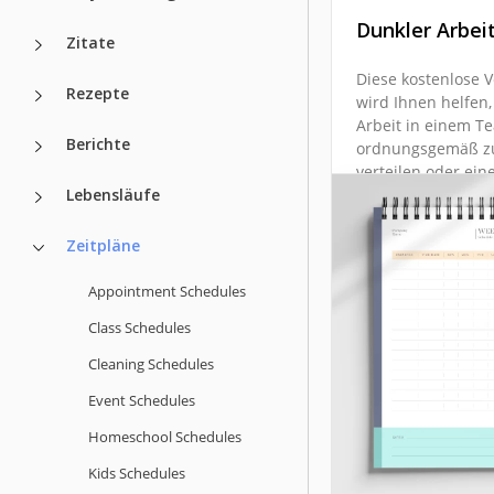
Dunkler Arbei
Zitate
Diese kostenlose V
Rezepte
wird Ihnen helfen,
Arbeit in einem T
Berichte
ordnungsgemäß z
verteilen oder ein
Lebensläufe
persönlichen Arbe
für die ganze Woc
Voraus zu erstelle
Zeitpläne
Appointment Schedules
Google Docs
Class Schedules
Cleaning Schedules
Event Schedules
Homeschool Schedules
Kids Schedules