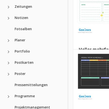
Zeitungen
Notizen
Fotoalben
Anpassbare
wöchentliche
Planer
Arbeitszeitpl
Heller mehrfa
Portfolio
Arbeitsplan
Google Docs
Postkarten
Unsere helle, meh
Vorlage für die
Poster
Arbeitsplanung hil
Ihre Arbeit für di
Pressemitteilungen
kommende Woche r
zu planen.
Programme
Google Slides
Projektmanagement