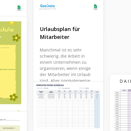
einem Schwarz-Weiß-
Papier sein.
Google Sheets
Urlaubsplan für
nplan
Mitarbeiter
tplan ist
schen,
Manchmal ist es sehr
ältig
schwierig, die Arbeit in
Minute
einem Unternehmen zu
zienz
organisieren, wenn einige
der Mitarbeiter im Urlaub
sind. Aber normalerweise
passiert das, wenn der
Urlaub unerwartet kommt.
Google Sheets
r