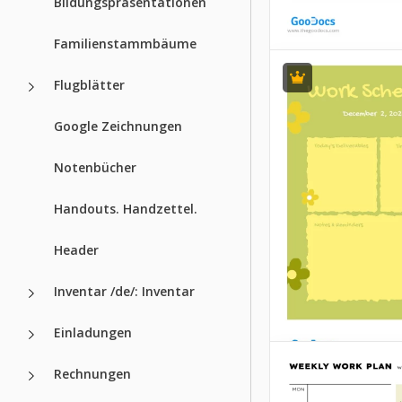
Bildungspräsentationen
Familienstammbäume
Flugblätter
Pastellstunde
Google Zeichnungen
Ein stündlicher Zei
großartig für Men
Notenbücher
die ihren Tag sorgf
planen und jede 
Handouts. Handzettel.
mit maximaler Effi
nutzen möchten.
Header
Google Sheets
Inventar /de/: Inventar
Einladungen
Wöchentliche
Rechnungen
Zeitplan