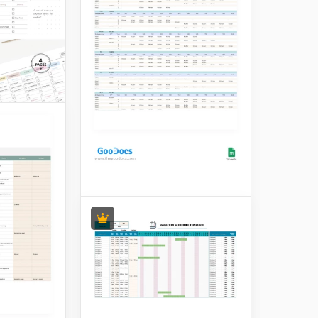
Wöchentlicher
Mitarbeiter
Schichtplan
Ein wöchentlicher
Arbeitsplan für Mitarbeiter
muss nicht unbedingt auf