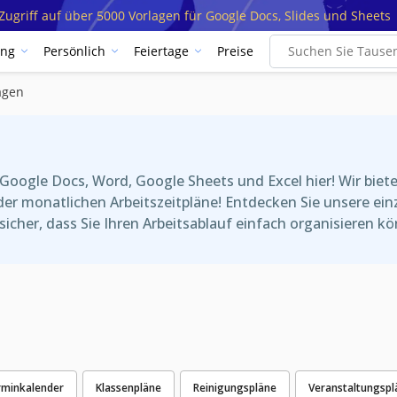
ugriff auf über 5000 Vorlagen für Google Docs, Slides und Sheets
ung
Persönlich
Feiertage
Preise
agen
n Google Docs, Word, Google Sheets und Excel hier! Wir bie
der monatlichen Arbeitszeitpläne! Entdecken Sie unsere ei
icher, dass Sie Ihren Arbeitsablauf einfach organisieren k
rminkalender
Klassenpläne
Reinigungspläne
Veranstaltungspl