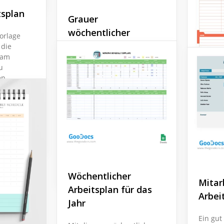
tsplan
Grauer
wöchentlicher
orlage
Personalplan
 die
eam
u
Unser wöchentlicher
en
Mitarbeiterplan hat ein
itsplan
ordentliches Design und
he im
eine gut organisierte
n.
Struktur, die Ihnen helfen
wird, alle
Arbeitsangelegenheiten
einfach zu managen.
Google Sheets
Wöchentlicher
Mitar
Arbeitsplan für das
Arbei
Jahr
Ein gut