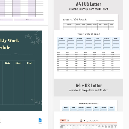
Tagesablauf
Planen Sie alle Aufgaben
und werden Sie mit
unserer einfachen
Tagesplanvorlage
effizienter! Diese
anpassbare Vorlage eignet
sich für alle, die ihre
Arbeits- und Ruhezeiten
optimieren möchten.
Google Sheets
Wöchentliche