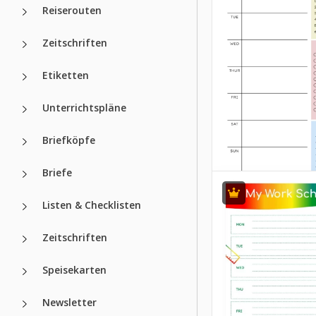
Positive
Reiserouten
Arbeitszeitpl
Google Docs
Zeitschriften
Beginnen Sie Ihre
Etiketten
mit Positivität!
Unterrichtspläne
Google Slides
Briefköpfe
Briefe
Listen & Checklisten
Zeitschriften
Speisekarten
Newsletter