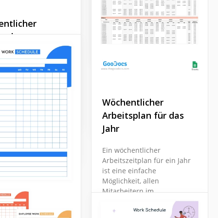
Mitarbeiterplanvorlage
ntlicher
tsplan
Google Docs
 Sie nach einem
unden-Zeitplan-
Wöchentliche
ten Wochenplan-
ge
 Wir haben es
Arbeitszeitvorlage
 für Sie erstellt! Die
n Elemente auf
Wöchentlicher
Docs
Vorlage machen sie
Google Docs
Arbeitsplan für das
und interessant.
Jahr
Docs
Ein wöchentlicher
Arbeitszeitplan für ein Jahr
ist eine einfache
Möglichkeit, allen
Mitarbeitern im
Unternehmen ihre
Arbeitszeiten mitzuteilen.