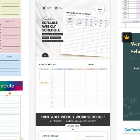
an
 Woche