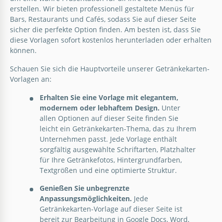
erstellen. Wir bieten professionell gestaltete Menüs für
Bars, Restaurants und Cafés, sodass Sie auf dieser Seite
sicher die perfekte Option finden. Am besten ist, dass Sie
Schwarze Cocktail-Restaurant-
diese Vorlagen sofort kostenlos herunterladen oder erhalten
Speisekarte
können.
Elegante Cocktail-Restaurant
Speisekarte
Schauen Sie sich die Hauptvorteile unserer Getränkekarten-
Dieses Menü verfügt über einen schwarzen
Große Kaffeehaus-Restaurant
Vorlagen an:
Hintergrund mit eleganter weißer Typografie, was
Speisekarte
Wenn Sie in Ihrem Restaurant eine separate
ihm ein luxuriöses und stilvolles Gefühl verleiht.
Erhalten Sie eine Vorlage mit elegantem,
Speisekarte für Cocktails erstellen, sollte diese
modernem oder lebhaftem Design.
Unter
definitiv ein Luxusdesign haben.
Diese großartige Vorlage für das Restaurantmenü
Google Slides
allen Optionen auf dieser Seite finden Sie
des Kaffeehauses strahlt eine warme und
leicht ein Getränkekarten-Thema, das zu Ihrem
einladende Atmosphäre aus und spiegelt die
Google Slides
Rosa Getränkekarte
Unternehmen passt. Jede Vorlage enthält
gemütliche Stimmung eines geliebten Kaffeehauses
sorgfältig ausgewählte Schriftarten, Platzhalter
wider.
Lassen Sie uns Ihnen die niedlichste Getränkekarte
für Ihre Getränkefotos, Hintergrundfarben,
zeigen, die Sie je gesehen haben.
Textgrößen und eine optimierte Struktur.
Google Slides
Genießen Sie unbegrenzte
Google Docs
Anpassungsmöglichkeiten.
Jede
Getränkekarten-Vorlage auf dieser Seite ist
bereit zur Bearbeitung in Google Docs, Word,