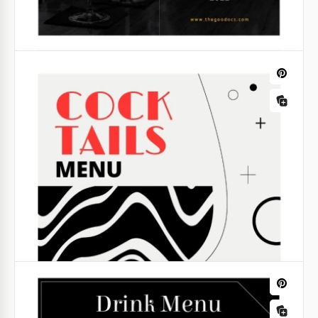
Wunderbare Menüleiste
Deine Menüleiste enthält viele tolle Cocktails und du
möchtest, dass mehr Leute sie bestellen? Wir haben
eine wunderbare Idee.