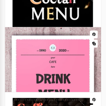
Grünes Kaffeegeschäfts-Menü
Cocktails Restaurantspeisekarte
Möchten Sie ein stilvolles und modernes Design für
Unsere Cocktailspeisekarte lässt Ihren Barkeeper die
ein neues Menü in Ihrem Café erstellen?
Freizeit vergessen. Es hat ein fantastisches Design
in dunklen Farben.
Google Slides
Google Slides