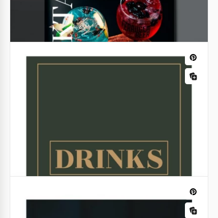
Schwarzes Getränke Restaurantmenü
Wenn Sie keinen teuren Grafikdesigner einstellen
möchten, um die Getränkekarte Ihres Restaurants
zu überarbeiten, dann haben wir großartige
Neuigkeiten!
Google Slides