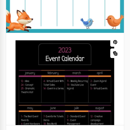
Landschaftliches monatliches
Veranstaltungskalender-Vorlage
Google Docs
Druckbarer Ereigniskalender-Vorlage
Google Docs
Kirchen-Veranstaltungskalender
Vorlage
Google Slides