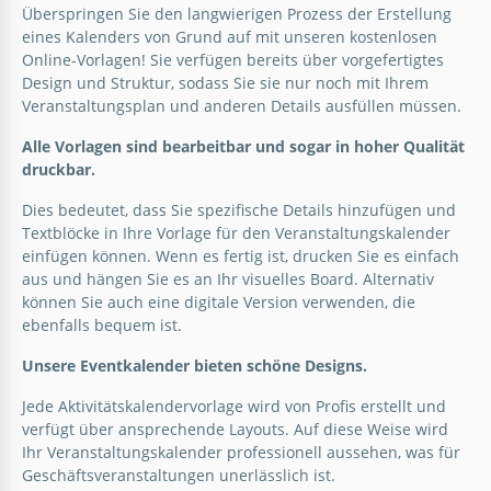
Überspringen Sie den langwierigen Prozess der Erstellung
von unserem großartigen Template?
Ein kosten- und bearbeitbares
eines Kalenders von Grund auf mit unseren kostenlosen
Monatskalendervorlage kann nur auf unserer
Online-Vorlagen! Sie verfügen bereits über vorgefertigtes
Google Docs
Website gefunden werden!
Design und Struktur, sodass Sie sie nur noch mit Ihrem
Weihnachts-Eventkalender
Veranstaltungsplan und anderen Details ausfüllen müssen.
Google Docs
Unser einzigartiges Weihnachts-Event-Kalender-
Alle Vorlagen sind bearbeitbar und sogar in hoher Qualität
Template ist eine großartige Möglichkeit, um dein
druckbar.
Weihnachtswochenende aufzupeppen. Ein
auffälliges, abstraktes Weihnachtsdesign ist dafür
Dies bedeutet, dass Sie spezifische Details hinzufügen und
perfekt.
Textblöcke in Ihre Vorlage für den Veranstaltungskalender
einfügen können. Wenn es fertig ist, drucken Sie es einfach
aus und hängen Sie es an Ihr visuelles Board. Alternativ
Google Docs
können Sie auch eine digitale Version verwenden, die
ebenfalls bequem ist.
Unsere Eventkalender bieten schöne Designs.
Jede Aktivitätskalendervorlage wird von Profis erstellt und
verfügt über ansprechende Layouts. Auf diese Weise wird
Ihr Veranstaltungskalender professionell aussehen, was für
Geschäftsveranstaltungen unerlässlich ist.