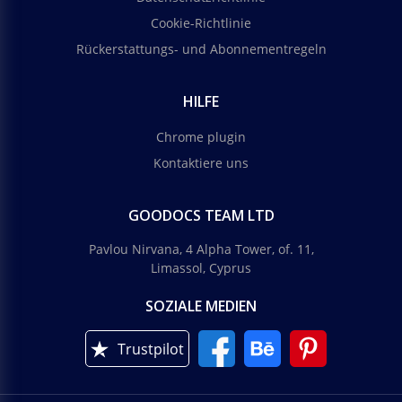
Cookie-Richtlinie
Blauer Trauerflyer
Rückerstattungs- und Abonnementregeln
Dieser blaue Trauerflyer kann kostenlos für
persönliche oder geschäftliche Zwecke genutzt
HILFE
werden.
Chrome plugin
Google Slides
Kontaktiere uns
GOODOCS TEAM LTD
Pavlou Nirvana, 4 Alpha Tower, of. 11,
Limassol, Cyprus
SOZIALE MEDIEN
Trustpilot