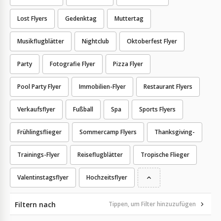
Lost Flyers
Gedenktag
Muttertag
Musikflugblätter
Nightclub
Oktoberfest Flyer
Party
Fotografie Flyer
Pizza Flyer
Pool Party Flyer
Immobilien-Flyer
Restaurant Flyers
Verkaufsflyer
Fußball
Spa
Sports Flyers
Frühlingsflieger
Sommercamp Flyers
Thanksgiving-
Trainings-Flyer
Reiseflugblätter
Tropische Flieger
Valentinstagsflyer
Hochzeitsflyer
Filtern nach
Tippen, um Filter hinzuzufügen