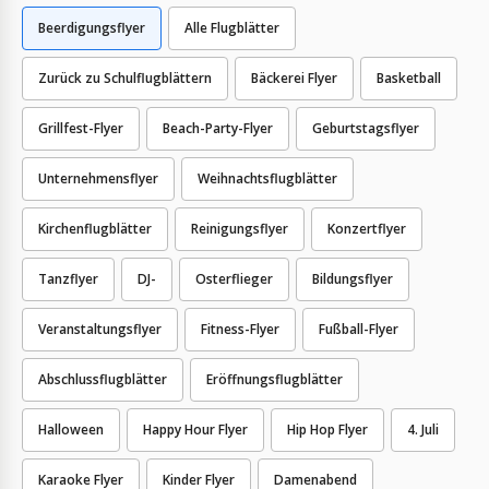
Beerdigungsflyer
Alle Flugblätter
Zurück zu Schulflugblättern
Bäckerei Flyer
Basketball
Grillfest-Flyer
Beach-Party-Flyer
Geburtstagsflyer
Unternehmensflyer
Weihnachtsflugblätter
Kirchenflugblätter
Reinigungsflyer
Konzertflyer
Tanzflyer
DJ-
Osterflieger
Bildungsflyer
Veranstaltungsflyer
Fitness-Flyer
Fußball-Flyer
Abschlussflugblätter
Eröffnungsflugblätter
Halloween
Happy Hour Flyer
Hip Hop Flyer
4. Juli
Karaoke Flyer
Kinder Flyer
Damenabend