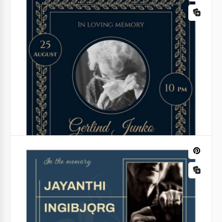
Einführung des ruhigen Grau-Bestattungs-Flyers,
der entworfen wurde, um Ihre geliebten Menschen
mit Würde zu ehren.
Google Slides
Schwarzweißer Trauerflyer
Unser kostenloser Black&White Trauerflyer-Vorlage
ist geeignet für persönliche Einladungen und
öffentliche Trauerankündigungen.