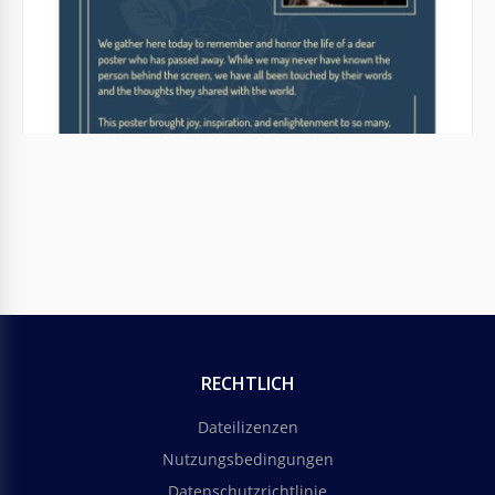
Google Docs
Elegante Begräbnisflugblätter
Alle Freunde und Familienmitglieder sind zur
Beerdigung eines geliebten Menschen herzlich
eingeladen. Es ist eine sehr emotionale und
anspruchsvolle Aufgabe.
Google Slides
RECHTLICH
Dateilizenzen
Nutzungsbedingungen
Datenschutzrichtlinie