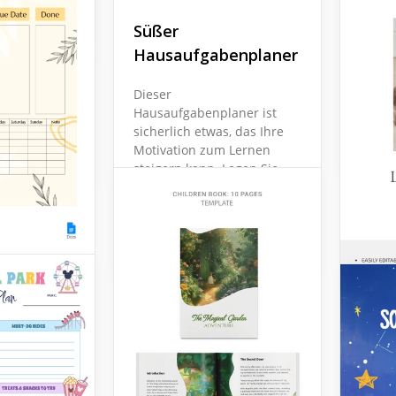
ernplan
Tage
Süßer
, zu spät zu
Möcht
Hausaufgabenplaner
sstunden zu
täglic
n Sie
erstel
Dieser
hen
alle g
Hausaufgabenplaner ist
rganisieren
und A
sicherlich etwas, das Ihre
tstag
wisse
Motivation zum Lernen
ß.
steigern kann. Legen Sie
die Zeit für die
Fertigstellung jeder
Aufgabe fest und folgen
Sie Ihrem Plan.
enplaner
lichen
laner