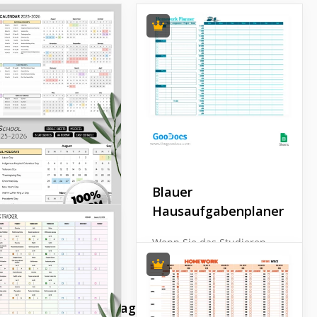
Blauer
Hausaufgabenplaner
Wenn Sie das Studieren
genießen und leicht Neues
lernen möchten, kann
ierbare
Ihnen dieser Planer
helfen.
ljahreskalendervorlage