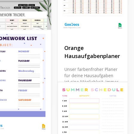
hr 2025-2026
Orange
Hausaufgabenplaner
Unser farbenfroher Planer
iche
für deine Hausaufgaben
saufgaben-
ist eine Möglichkeit, immer
olgungsvorlage
motiviert zu sein, zu
lernen. Pfirsich- und
orangefarbene Farben
sehen toll aus.