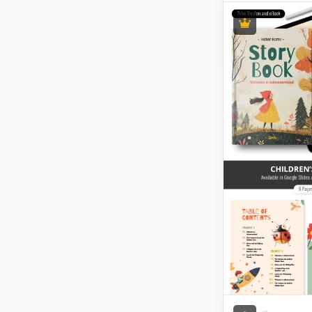
Disney Ausf
Bunter Tag
Vorlage
für Kinder
Wenn Sie Ihren
hell und attrakt
möchten, ist un
kostenlose und
einsatzbereite 
Colorful Daily 
genau das Richt