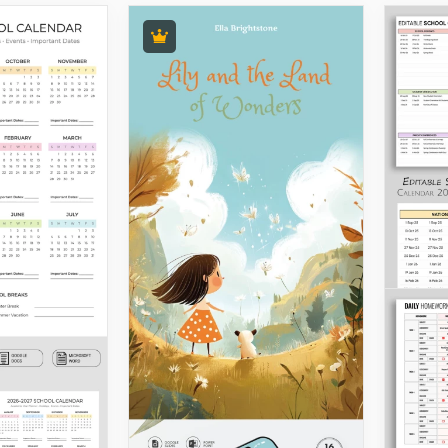
Edit
Schu