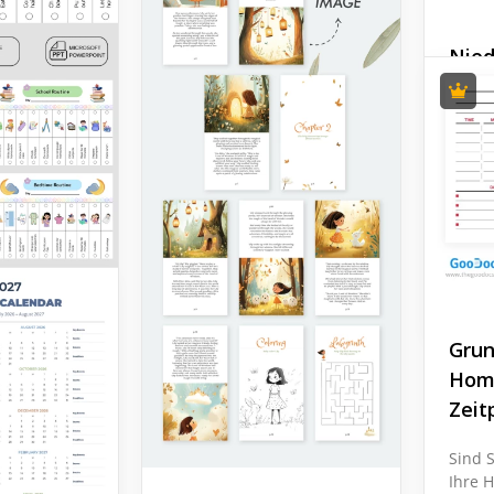
Nied
Haus
Möcht
Hausa
Kinde
eine 
einfa
Vorlag
Hausa
verwe
Grun
Vorlage
Hom
Zeit
n Sie
tivitäten
Sind S
Ihre 