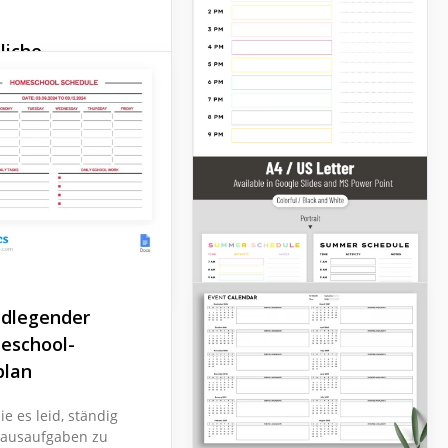
liche
aufgabenliste
en Sie den
ufgaben Ihres
s folgen? Sie können
praktische und
ch anzupassende
e für niedliche
ufgabenlisten
nden.
dlegender
eschool-
plan
ie es leid, ständig
Hausaufgaben zu