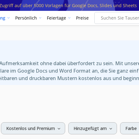
ugriff auf über 5000 Vorlagen für Google Docs, Slides und Sheets
ung
Persönlich
Feiertage
Preise
Aufmerksamkeit ohne dabei überfordert zu sein. Mit unsere
ulare im Google Docs und Word Format an, die Sie ganz einf
tbaren und druckbaren Mustern kostenlos aus und beginne
Kostenlos und Premium
Hinzugefügt am
Farbe