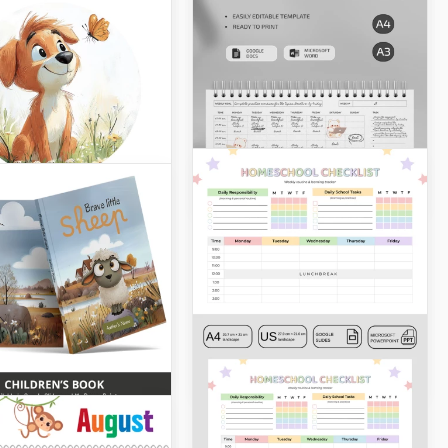
Unsere Vorlage für
Kinderbücher im
Zeichenstil verfügt über
acht anpassbare Seiten.
Sie können fertige
Zeichnungen und Texte
verwenden oder sie nach
Ihren Anforderungen
astisches
bearbeiten.
ybuch
n Sie tolle
erungen für Ihr Baby.
len Sie ein tolles
uch mit den
Klassischer
chsten Fotos Ihres
Stundenplan
s.
erfarben
erbuchvorlage
niedlichem