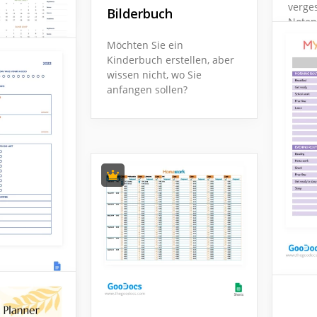
verge
Bilderbuch
Noten
unser
Möchten Sie ein
Basis
Kinderbuch erstellen, aber
werde
wissen nicht, wo Sie
Schwä
anfangen sollen?
er
rlage
Rege