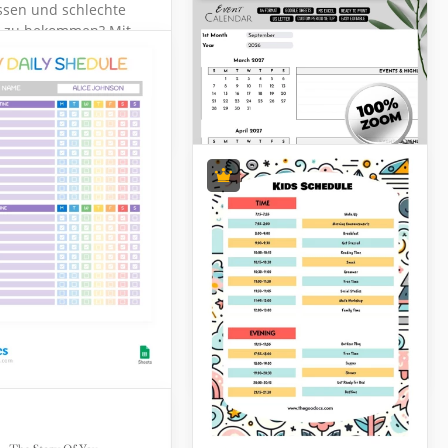
ssen und schlechte
 zu bekommen? Mit
er Vorlage für den
-Homeschool-Zeitplan
n Sie diese
che verbessern!
2025-2030
Schulkalender
Vorlage für
Veranstaltungen
Editierbare Vorlage
für den täglichen
Sommerzeitplan für
nbogenstil
Kinder