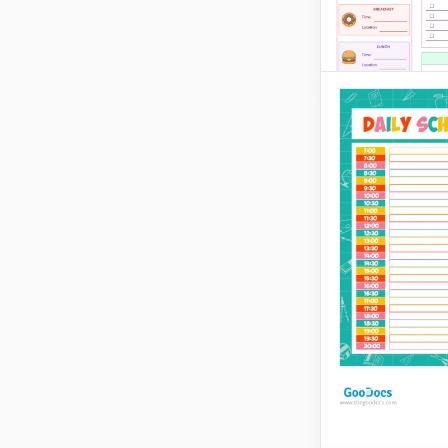
vergessen Sie 
über nicht erle
Hausaufgaben!