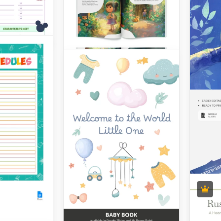
für immer
digte