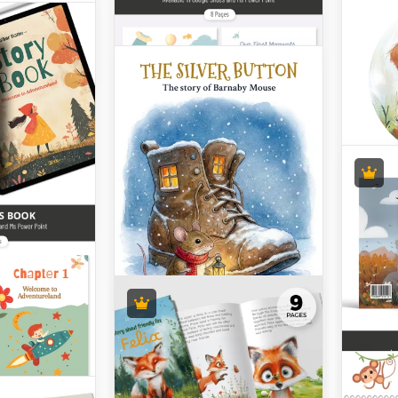
lugsplan
esablauf
 Zeitplan
iv gestalten
sere
Fant
Vorlage für
Bab
Schedules
ige für Sie!
Mache
Erinn
Erstel
Babyb
niedli
Kinde
Kreatives
Wass
Kinderbuch
Kind
Unsere Creative Children's
mit 