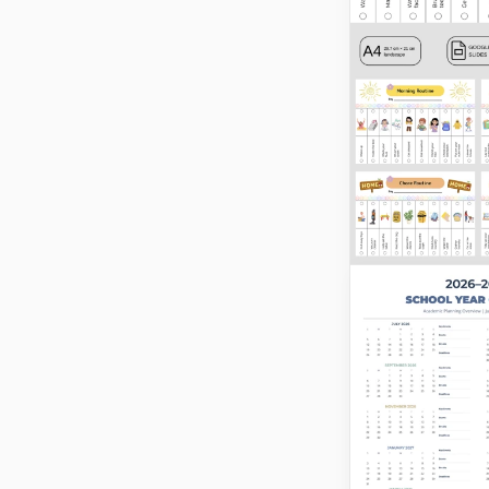
Druckbare
Tagesplan-
für Kinder -
Organisiere
Schule & Ak