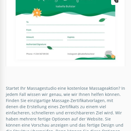
Person, die Sie lieben, geben können.
Google Docs
Minimales Massagezertifikat
Wenn Ihre Autorenkurse zu Ende gehen und Sie
noch kein erfolgreiches Abschlusszertifikat erstellt
haben, dann gibt es eine Lösung.
Google Docs
Startet Ihr Massagestudio eine kostenlose Massageaktion? In
jedem Fall wissen wir genau, wie wir Ihnen helfen können.
Finden Sie einzigartige Massage-Zertifikatvorlagen, mit
Grüne Massage-Zertifikate
denen die Erstellung eines Zertifikats zu einem viel
einfacheren, schnelleren und erreichbareren Ziel wird. Wir
Bieten Sie das Geschenk der Entspannung und des
haben mehrere fertige Optionen auf der Website. Sie
Wohlbefindens mit der "Green Massage Certificates
können eine Vorschau anzeigen und das fertige Design und
Template".