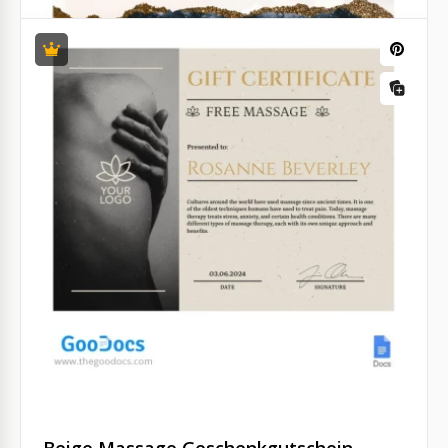
Massagekurse Abschlusszertifikat
Bieten Sie Massagekurse an?
Google Docs