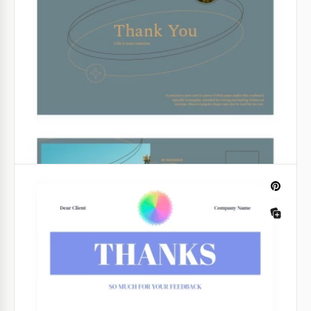
Postal de Agradecimiento de Montaña
Hay diferentes formas de decir "Gracias" a la
persona que hizo algo amable por ti. Enviar una
hermosa postal de montaña con palabras cálidas y
sinceras es una de las formas.
Google Docs