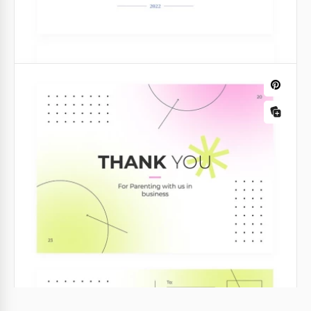
Tarjeta postal moderna de
agradecimiento.
¿Quieres agradecerle a tus empleados, seres
queridos o amigos? Envíales nuestra exclusiva
Tarjeta de Agradecimiento Moderna.
Google Slides