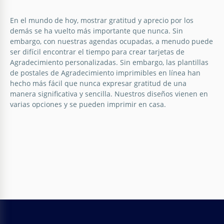
Tarjeta postal de agradecimiento
Violeta.
En el mundo de hoy, mostrar gratitud y aprecio por los
demás se ha vuelto más importante que nunca. Sin
Crea una postal de agradecimiento que deleitará a
embargo, con nuestras agendas ocupadas, a menudo puede
la persona a la que estás agradecido/a.
ser difícil encontrar el tiempo para crear tarjetas de
Agradecimiento personalizadas. Sin embargo, las plantillas
Google Docs
de postales de Agradecimiento imprimibles en línea han
hecho más fácil que nunca expresar gratitud de una
manera significativa y sencilla. Nuestros diseños vienen en
varias opciones y se pueden imprimir en casa.
Tarjeta postal de gradiente verde y
rosa
Envíe un mensaje vibrante y visualmente
impresionante con nuestra Tarjeta Postal degradada