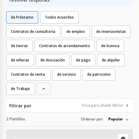
de Préstamo
Todos Acuerdos
Contratos de consultoría
de empleo
de inversionistas
de tierras
Contratos de arrendamiento
de licencia
de niñeras
de Asociación
de pago
de alquiler
Contratos de venta.
de servicio
de patrocinio
de Trabajo
Filtrar por
Toca para añadir filtros
2 Plantillas
Ordenar por:
Popular