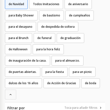
de Navidad
Todos Invitaciones
de aniversario
para Baby Shower
de bautismo
de cumpleaños
para el desayuno
de despedida de soltera
para el Brunch
de funeral
de graduación
de Halloween
para la hora feliz
de inauguración de la casa.
para el almuerzo.
de puertas abiertas.
para la fiesta
para un picnic
dulces de los 16 años
de Acción de Gracias
de boda
Filtrar por
Toca para añadir filtros