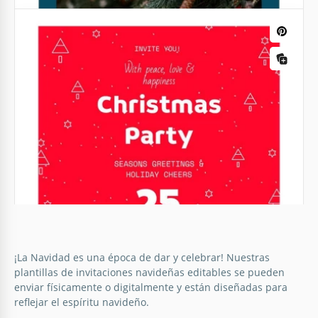
Invitación genial para el Brunch de
Navidad
Si quieres preparar un regalo para los clientes de tu
tienda o tus amigos y familiares, ¡te sugerimos
utilizar la plantilla de Invitación para un Desayuno
de Navidad Genial!
Google Docs
¡La Navidad es una época de dar y celebrar! Nuestras
plantillas de invitaciones navideñas editables se pueden
enviar físicamente o digitalmente y están diseñadas para
Invitación de Navidad contemporánea
reflejar el espíritu navideño.