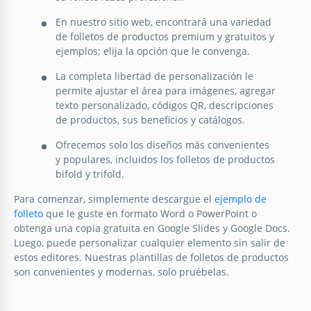
Nuestra Plantilla de Folleto de Descuento de
En nuestro sitio web, encontrará una variedad
Producto está diseñada para empresas que buscan
de folletos de productos premium y gratuitos y
cautivar a su audiencia. Combina un diseño
ejemplos; elija la opción que le convenga.
elegante con un texto convincente para mostrar tus
ofertas.
La completa libertad de personalización le
permite ajustar el área para imágenes, agregar
texto personalizado, códigos QR, descripciones
Google Slides
de productos, sus beneficios y catálogos.
Ofrecemos solo los diseños más convenientes
y populares, incluidos los folletos de productos
bifold y trifold.
Para comenzar, simplemente descargue el
ejemplo de
folleto
que le guste en formato Word o PowerPoint o
Folleto de producto de maquillaje
obtenga una copia gratuita en Google Slides y Google Docs.
bilateral
Luego, puede personalizar cualquier elemento sin salir de
estos editores. Nuestras plantillas de folletos de productos
Nuestra plantilla de Google Slides con Bi-Fold de
son convenientes y modernas, solo pruébelas.
Maquillaje es una excelente manera de diseñar una
campaña de marketing o un catálogo para su