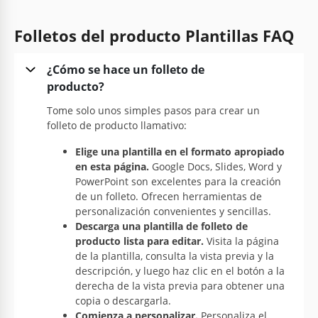
empresa.
Folletos del producto Plantillas FAQ
Google Slides
¿Cómo se hace un folleto de
producto?
Tome solo unos simples pasos para crear un
folleto de producto llamativo:
Elige una plantilla en el formato apropiado
en esta página.
Google Docs, Slides, Word y
Plantilla de folleto tríptico de productos
PowerPoint son excelentes para la creación
de belleza
de un folleto. Ofrecen herramientas de
personalización convenientes y sencillas.
Descarga una plantilla de folleto de
Google Slides
producto lista para editar.
Visita la página
de la plantilla, consulta la vista previa y la
descripción, y luego haz clic en el botón a la
derecha de la vista previa para obtener una
copia o descargarla.
Comienza a personalizar.
Personaliza el