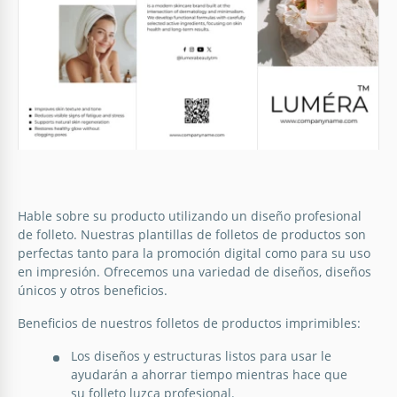
Folleto de producto bifold
Folleto de Productos Navideños
Esta plantilla de folleto de producto te ofrece cuatro
Hable sobre su producto utilizando un diseño profesional
opciones de diseño para tus materiales de
de folleto. Nuestras plantillas de folletos de productos son
¿Estás esperando también a Santa? ¡Aquí está! Un
marketing. ¡Usa diseños predefinidos en forma
perfectas tanto para la promoción digital como para su uso
hombre lindo con barba blanca y una gran caja de
imprimible o digital!
en impresión. Ofrecemos una variedad de diseños, diseños
regalo se ve como un sueño. Su imagen hace que
únicos y otros beneficios.
este Folleto de Navidad sea tan maravilloso.
Google Slides
Beneficios de nuestros folletos de productos imprimibles:
Google Docs
Los diseños y estructuras listos para usar le
ayudarán a ahorrar tiempo mientras hace que
Folleto de descuento de productos.
su folleto luzca profesional.