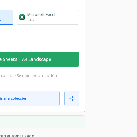
Microsoft Excel
r
.xlsx
e Sheets – A4 Landscape
 cuenta • Se requiere atribución
r a la colección
ento automatizado