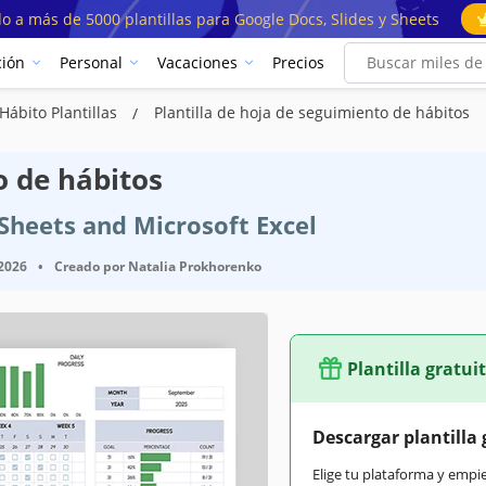
o a más de 5000 plantillas para Google Docs, Slides y Sheets
ión
Personal
Vacaciones
Precios
Hábito Plantillas
Plantilla de hoja de seguimiento de hábitos
o de hábitos
 Sheets and Microsoft Excel
 2026
•
Creado por
Natalia Prokhorenko
Plantilla gratui
Descargar plantilla 
Elige tu plataforma y empi