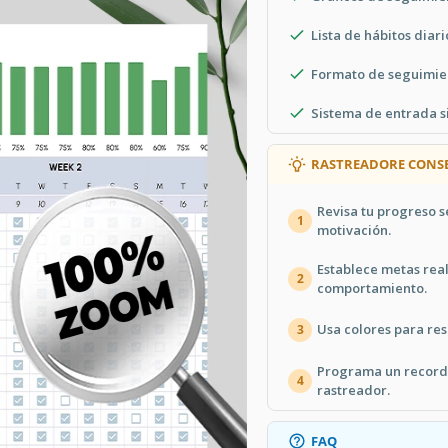
Lista de hábitos diari
Formato de seguimie
Sistema de entrada si
RASTREADORE CONSE
Revisa tu progreso
1
motivación.
Establece metas real
2
comportamiento.
Usa colores para resa
3
Programa un recorda
4
rastreador.
FAQ