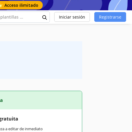
Acceso ilimitado
Iniciar sesión
Registrarse
ta
gratuita
eza a editar de inmediato