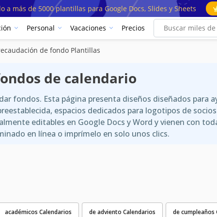
o a más de 5000 plantillas para Google Docs, Slides y Sheets
ión
Personal
Vacaciones
Precios
recaudación de fondo Plantillas
fondos de calendario
udar fondos. Esta página presenta diseños diseñados para 
e preestablecida, espacios dedicados para logotipos de soci
almente editables en Google Docs y Word y vienen con toda
nado en línea o imprímelo en solo unos clics.
académicos Calendarios
de adviento Calendarios
de cumpleaños 