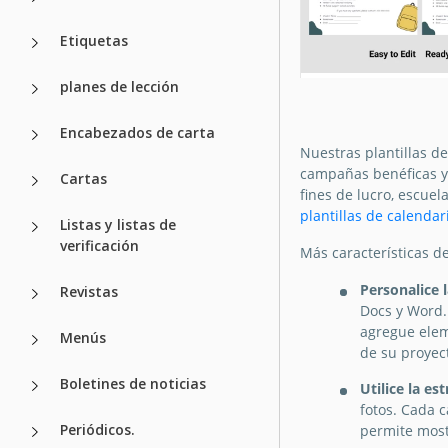
Etiquetas
planes de lección
Plantilla de
Encabezados de carta
Calendario Ed
Nuestras plantillas d
para Recauda
campañas benéficas y 
Cartas
fines de lucro, escu
Fondos
plantillas de calendar
Listas y listas de
verificación
Más características d
Google Docs
Personalice l
Revistas
Docs y Word.
agregue eleme
Menús
de su proyec
Boletines de noticias
Utilice la es
fotos. Cada 
Periódicos.
permite mostr