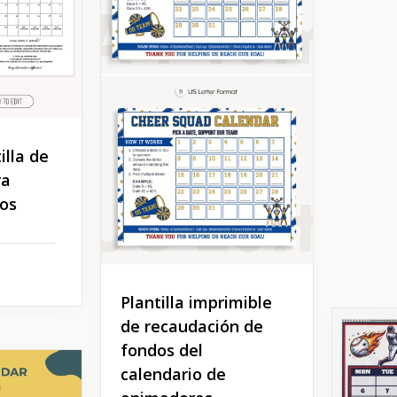
illa de
ra
os
Plantilla imprimible
de recaudación de
fondos del
calendario de