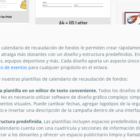
itable
e calendario de recaudación de fondos le permiten crear rápidame
ción de
atraiga más donantes con un diseño y estructura predefinidos. En 
elas, equipos deportivos y más. Cada diseño aporta un aspecto ún
io de eventos
para cualquier propósito en el enlace.
e nuestras plantillas de calendario de recaudación de fondos:
Planti
calen
a plantilla en un editor de texto conveniente.
Todos los diseños d
recau
 No es necesario utilizar software de diseño gráfico complejo; si
ntos visuales. Puede cambiar fechas, agregar logotipos de la organ
fondo
to e insertar una descripción de la campaña dentro de una interfaz
Plantilla de
calendario de
tructura predefinida.
Las plantillas incluyen espacios predefinidos
Google 
calendario cuenta con una cuadrícula y secciones de información di
recaudación de
ar a los donantes y ofrecer un espacio publicitario limpio y llama
fondos en efectivo