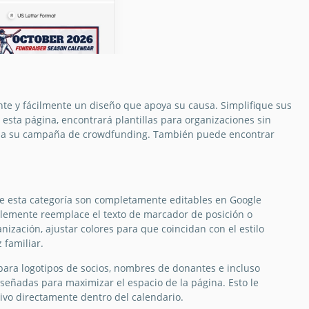
nte y fácilmente un diseño que apoya su causa. Simplifique sus
esta página, encontrará plantillas para organizaciones sin
ico a su campaña de crowdfunding. También puede encontrar
lla de
dario para
e esta categoría son completamente editables en Google
dación de
mplemente reemplace el texto de marcador de posición o
ización, ajustar colores para que coincidan con el estilo
s de béisbol
 familiar.
 para logotipos de socios, nombres de donantes e incluso
Docs
señadas para maximizar el espacio de la página. Esto le
tivo directamente dentro del calendario.