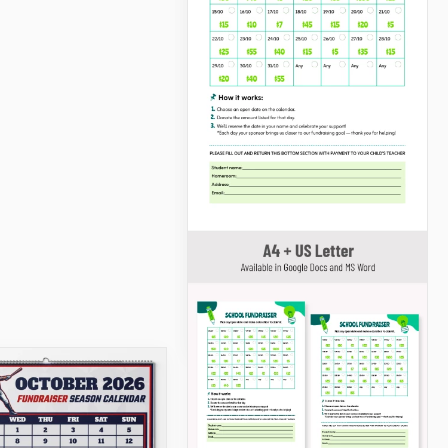
Plantilla de
calendario mensual
de recaudación de
fondos
Google Docs