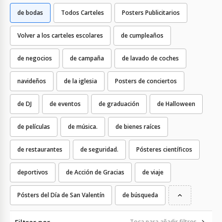
de bodas
Todos Carteles
Posters Publicitarios
Volver a los carteles escolares
de cumpleaños
de negocios
de campaña
de lavado de coches
navideños
de la iglesia
Posters de conciertos
de DJ
de eventos
de graduación
de Halloween
de películas
de música.
de bienes raíces
de restaurantes
de seguridad.
Pósteres científicos
deportivos
de Acción de Gracias
de viaje
Pósters del Día de San Valentín
de búsqueda
Toca para añadir filtros