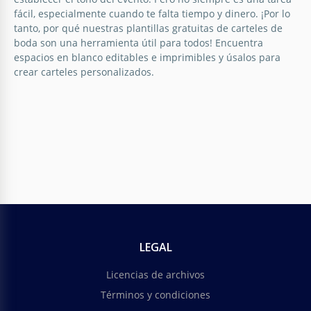
fácil, especialmente cuando te falta tiempo y dinero. ¡Por lo
tanto, por qué nuestras plantillas gratuitas de carteles de
boda son una herramienta útil para todos! Encuentra
espacios en blanco editables e imprimibles y úsalos para
crear carteles personalizados.
Cartel de boda arcoíris
El cartel de bodas arcoíris es una decoración
vibrante y festiva que añade un toque festivo a
cualquier ceremonia o recepción de bodas.
LEGAL
Google Slides
Licencias de archivos
Términos y condiciones