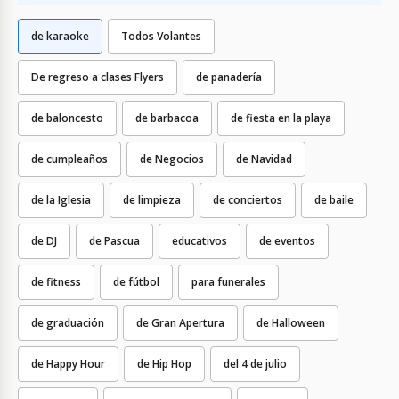
de karaoke
Todos Volantes
De regreso a clases Flyers
de panadería
de baloncesto
de barbacoa
de fiesta en la playa
de cumpleaños
de Negocios
de Navidad
de la Iglesia
de limpieza
de conciertos
de baile
de DJ
de Pascua
educativos
de eventos
de fitness
de fútbol
para funerales
de graduación
de Gran Apertura
de Halloween
de Happy Hour
de Hip Hop
del 4 de julio