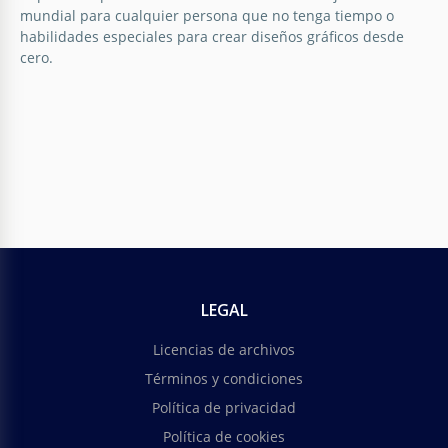
mundial para cualquier persona que no tenga tiempo o
habilidades especiales para crear diseños gráficos desde
cero.
Volante de Karaoke en Blanco y Negro
Este diseño clásico y atemporal de folleto de
Karaoke en blanco y negro captura la esencia de las
noches de karaoke, invitando a los participantes a
liberar sus estrellas de rock internas.
LEGAL
Google Docs
Licencias de archivos
Términos y condiciones
Política de privacidad
Política de cookies