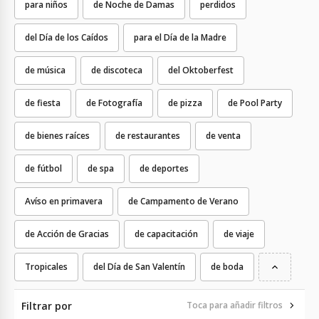
para niños
de Noche de Damas
perdidos
del Día de los Caídos
para el Día de la Madre
de música
de discoteca
del Oktoberfest
de fiesta
de Fotografía
de pizza
de Pool Party
de bienes raíces
de restaurantes
de venta
de fútbol
de spa
de deportes
Avíso en primavera
de Campamento de Verano
de Acción de Gracias
de capacitación
de viaje
Tropicales
del Día de San Valentín
de boda
Filtrar por
Toca para añadir filtros