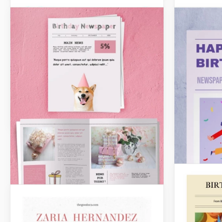
Listas de cumpleaños
Listas de 
Lista de cumpleaños colorida
Lista de
cumple
¡Dile hola a nuestra plantilla de Lista
de Cumpleaños Colorida! Es un
Paso al mu
diseño divertido y alegre que hará tu
celebratori
día especial aún más alegre.
Lista de Ta
Cumpleaño