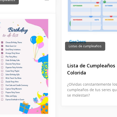
e cumpleaños
onstantemente los
 de tus familiares, amigos
Listas de cumpleaños
 Te sugerimos usar nuestra
umpleaños Amarilla y
de este problema.
Lista de Cumpleaños
Colorida
¿Olvidas constantemente lo
cumpleaños de tus seres qu
se molestan?