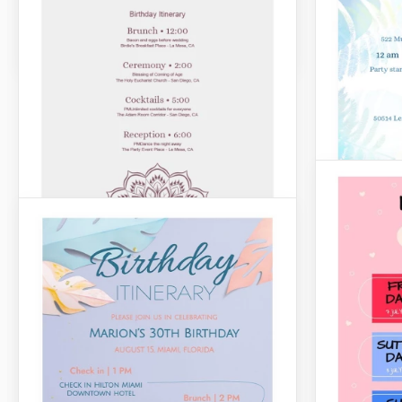
cumpleaños con nuestra plantilla de
Calendario de Cumpleaños en Rosa.
Día de cumpleaños /Itinerarios
Día de cump
Itinerario de cumpleaños de
Itinerar
pastel
Cumplea