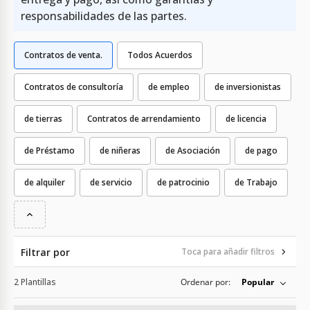
responsabilidades de las partes.
Contratos de venta.
Todos Acuerdos
Contratos de consultoría
de empleo
de inversionistas
de tierras
Contratos de arrendamiento
de licencia
de Préstamo
de niñeras
de Asociación
de pago
de alquiler
de servicio
de patrocinio
de Trabajo
Filtrar por
Toca para añadir filtros
2 Plantillas
Ordenar por:
Popular