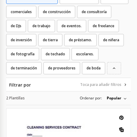
comerciales
de construcción
de consultoría
de DJs
de trabajo
de eventos.
de freelance
de inversión
de tierra
de préstamo.
de niñera
de fotografía
de techado
escolares.
de terminación
de proveedores
de boda
Filtrar por
Toca para añadir filtros
2 Plantillas
Ordenar por:
Popular