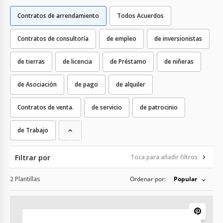
Contratos de arrendamiento
Todos Acuerdos
Contratos de consultoría
de empleo
de inversionistas
de tierras
de licencia
de Préstamo
de niñeras
de Asociación
de pago
de alquiler
Contratos de venta.
de servicio
de patrocinio
de Trabajo
Filtrar por
Toca para añadir filtros
2 Plantillas
Ordenar por:
Popular