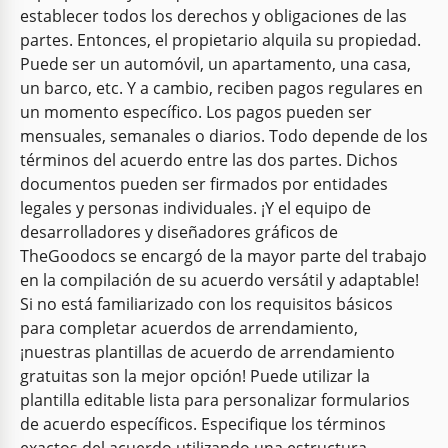
establecer todos los derechos y obligaciones de las
partes. Entonces, el propietario alquila su propiedad.
Puede ser un automóvil, un apartamento, una casa,
un barco, etc. Y a cambio, reciben pagos regulares en
un momento específico. Los pagos pueden ser
mensuales, semanales o diarios. Todo depende de los
términos del acuerdo entre las dos partes. Dichos
documentos pueden ser firmados por entidades
legales y personas individuales. ¡Y el equipo de
desarrolladores y diseñadores gráficos de
TheGoodocs se encargó de la mayor parte del trabajo
Contrato de arrendamiento simple.
en la compilación de su acuerdo versátil y adaptable!
Si no está familiarizado con los requisitos básicos
El modelo de Contrato de Arrendamiento cubre
para completar acuerdos de arrendamiento,
todos los elementos esenciales requeridos en un
¡nuestras plantillas de acuerdo de arrendamiento
contrato de arrendamiento.
gratuitas son la mejor opción! Puede utilizar la
plantilla editable lista para personalizar formularios
Google Docs
de acuerdo específicos. Especifique los términos