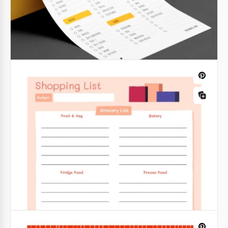
Lista de compras brillante
¿Sigues olvidando lo que ibas a comprar en la
tienda? Nuestra plantilla de lista de compras Bright
fácil de usar y altamente personalizable te ayudará
a resolver este problema.
Google Docs