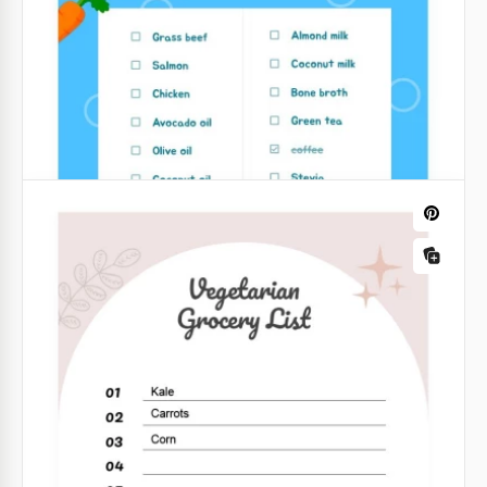
¿Vas a comprar algunos productos en una tienda de
alimentos? Usa nuestra lista de verificación para no
olvidar nada. Llena tu cesta solo con las cosas que
realmente necesitas.
Google Sheets