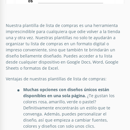
Lista de compras ilustrada.
Nuestra plantilla de lista de compras es una herramienta
imprescindible para cualquiera que odie volver a la tienda
¿Qué opinas de las listas de compras para el
una y otra vez. Nuestras plantillas no solo te ayudarán a
supermercado? Pueden ser bastante útiles si olvidas
organizar tu lista de compras en un formato digital o
con frecuencia comprar algo.
impreso conveniente, sino que también te brindarán un
diseño bellamente diseñado. Puedes acceder a tu lista
desde cualquier dispositivo en Google Docs, Word, Google
Google Docs
Sheets o formatos de Excel.
Ventajas de nuestras plantillas de lista de compras:
Muchas opciones con diseños únicos están
disponibles en una sola página.
¿Te gustan los
colores rosa, amarillo, verde o pastel?
Definitivamente encontrarás un estilo que te
Lista de compras vegetariana
convenga. Además, puedes personalizar el
diseño, así que empieza a cambiar fuentes,
¿Olvidas constantemente lo que necesitas comprar
colores y diseños con solo unos clics.
en la tienda? Te recomendamos usar la lista, donde