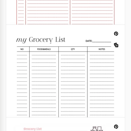
Lista mensual de compras
Hacer la compra de comestibles de manera más
inteligente y sencilla con nuestra Plantilla Mensual
de Lista de Comestibles. Dile adiós a las compras
impulsivas y hola a una cocina bien organizada.
Google Sheets