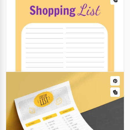
Esta lista de compras de Pascua es genial para
organizar tus compras. Con esta plantilla de lista de
verificación de Excel, no olvidarás lo que necesitas
comprar.
Google Sheets
Lista de compras ilustrada
¡Queridos amigos, ¿a quién le encanta escribir listas
de compras y seguir sus planes? ¡Este vibrante y
genial template es para ti!
Google Slides