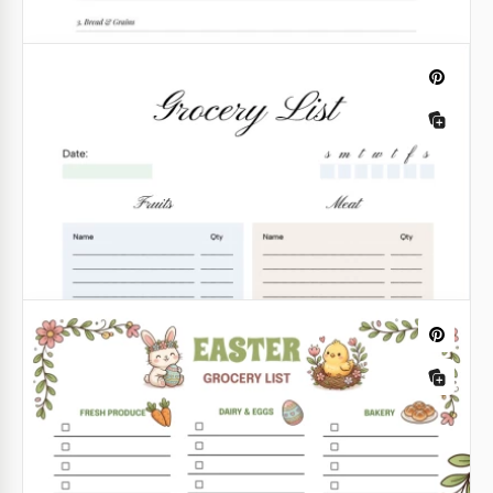
Lista de compras
Una lista de compras es algo indispensable cuando
Lista de compras simple
necesitas comprar comida para toda la semana o
para las vacaciones.
Si llegas a casa y te das cuenta de que olvidaste
comprar los productos necesarios en la tienda,
Google Slides
nuestra Plantilla de Lista de Compras
Simpleresolverá este problema.
Google Docs