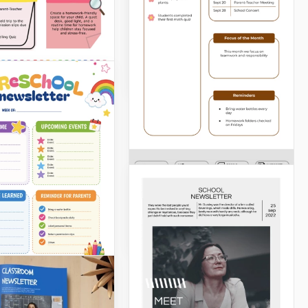
¿Cuál es la noticia en tu
clase? Cuéntalas en forma
de periódico.
Google Docs
Bienvenido a Mi
Clase - Boletín de la
Maestra
Google Slides