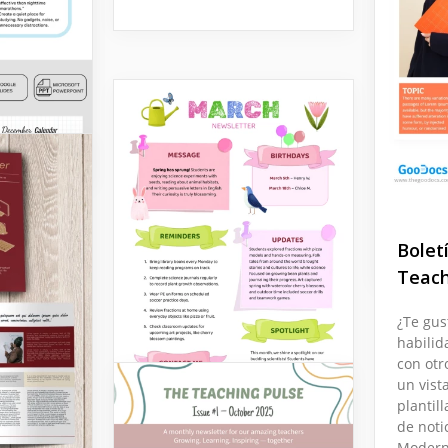
letín
 la
Incre
la Cla
¿Estás
Boletín
podría s
nuestra 
Google 
Bolet
Teac
¿Te gus
habilid
con otr
un vist
plantill
de noti
Modern