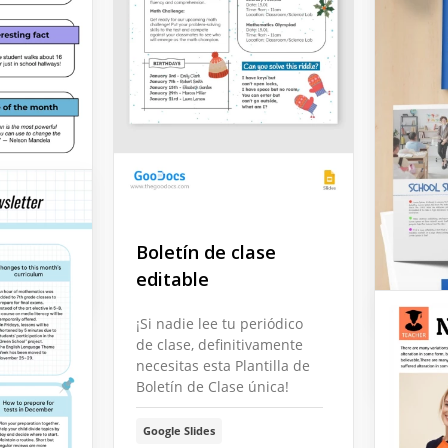
anal
Planti
l aula
de cl
Boletín de clase
Planti
editable
Google 
de au
¡Si nadie lee tu periódico
de clase, definitivamente
Google 
necesitas esta Plantilla de
Boletín de Clase única!
Google Slides