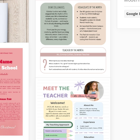
Google 
letín
 aula -
e
dres
ofesor
oscuro
oletín de
vamente
tilla
o.
jo. Tiene
Plantilla de boletín
ormal
mensual para aulas
papel.