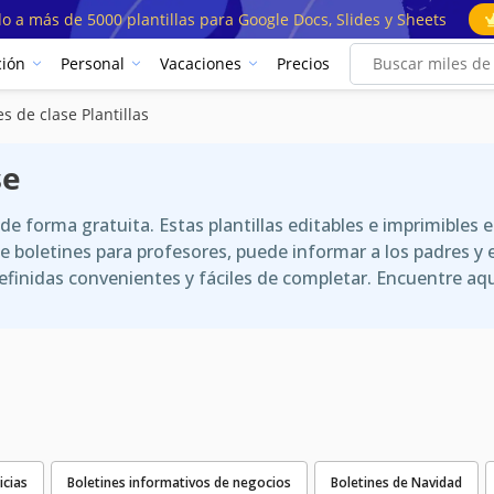
o a más de 5000 plantillas para Google Docs, Slides y Sheets
ión
Personal
Vacaciones
Precios
es de clase Plantillas
se
 de forma gratuita. Estas plantillas editables e imprimible
 de boletines para profesores, puede informar a los padres y
edefinidas convenientes y fáciles de completar. Encuentre a
icias
Boletines informativos de negocios
Boletines de Navidad