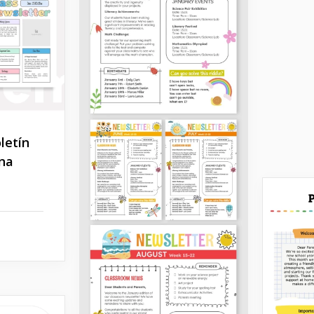
oletín
na