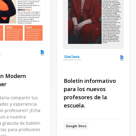
íble Boletín de
se.
 preparando un
 de Clase? Tal tarea
er difícil sin
increíble plantilla.
Docs
ín Modern
Boletín informativo
her
para los nuevos
profesores de la
taría compartir tus
ades y experiencia
escuela.
os profesores? ¡Echa
azo a nuestra
a gratuita de boletín
Google Docs
cias para profesores
os!