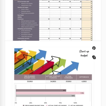
Presupuesto anual de marketing con
gráficos
Utilice nuestro presupuesto de marketing anual con
gráficos de forma gratuita y cuente dinero
fácilmente.
Google Sheets
Presupuesto para pequeñas empresas
¿Cuánto dinero necesitas para abrir y llevar a cabo
con éxito un pequeño negocio? Te sugerimos que
hagas todos los cálculos en nuestra plantilla
perfectamente diseñada.