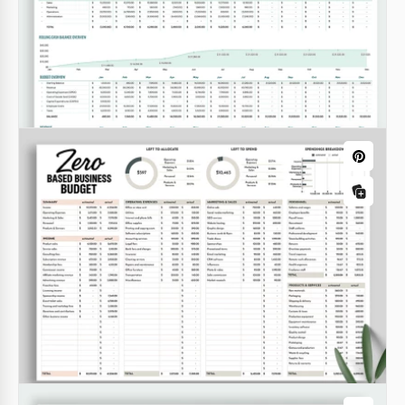
¡Esta adaptable Plantilla de Presupuesto para
Empresas Emergentes es adecuada para cualquier
compañía! ¡Cree, administre y supervise la
implementación de planes financieros para el
próximo mes.
Google Sheets
Plantilla de presupuesto para empresas
emergentes - Editable y estructurada
Nuestra Plantilla de Presupuesto de Negocios
Startup es adecuada para cualquier empresa que
quiera sistematizar y monitorear aspectos
esenciales de la actividad emprendedora.
Google Sheets