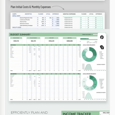
Planificador de presupuesto quincenal
imprimible
¡Descubre nuestra Plantilla imprimible de
planificador de presupuesto bisemanal en Google
Sheets y Excel! ¡Esta hoja de cálculo editable es
perfecta para las personas que reciben un pago
bisemanal.
Google Sheets