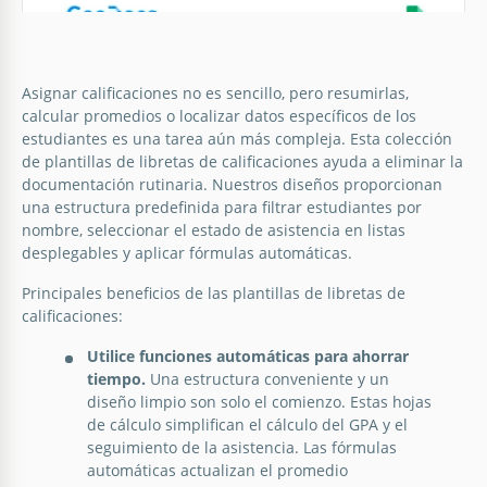
Asignar calificaciones no es sencillo, pero resumirlas,
calcular promedios o localizar datos específicos de los
Libro de calificaciones en blanco y
estudiantes es una tarea aún más compleja. Esta colección
negro
de plantillas de libretas de calificaciones ayuda a eliminar la
documentación rutinaria. Nuestros diseños proporcionan
¡Hola, mira esta fabulosa plantilla en blanco y negro!
una estructura predefinida para filtrar estudiantes por
¿Quieres tenerla? Entonces ábrela en Google Docs y.
nombre, seleccionar el estado de asistencia en listas
. . es tuya.
desplegables y aplicar fórmulas automáticas.
Plantilla de Libro de Calificaciones de
Principales beneficios de las plantillas de libretas de
Primaria
Google Sheets
calificaciones:
Utilice funciones automáticas para ahorrar
Google Sheets
tiempo.
Una estructura conveniente y un
diseño limpio son solo el comienzo. Estas hojas
de cálculo simplifican el cálculo del GPA y el
seguimiento de la asistencia. Las fórmulas
automáticas actualizan el promedio