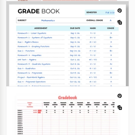
Plantilla imprimible de la libreta de
calificaciones
Nuestra Plantilla Imprimible de Libro de
Calificaciones es una verdadera salvación para los
profesores de escuelas primarias, secundarias y
preparatorias, así como de universidades.
Google Sheets
Calificaciones marrones
Aquí tienes una manera creativa de presentar un
cuaderno de calificaciones a tus estudiantes.
También puedes usarlo para crear informes sobre