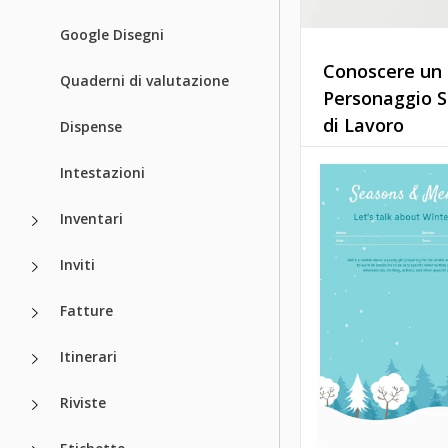
Google Disegni
Conoscere un
Quaderni di valutazione
Personaggio 
di Lavoro
Dispense
Durante la discuss
Intestazioni
film o libri, spesso
necessario descri
Inventari
personaggio. Tale
viene spesso propo
Inviti
esami.
Fatture
Google Docs
Itinerari
Riviste