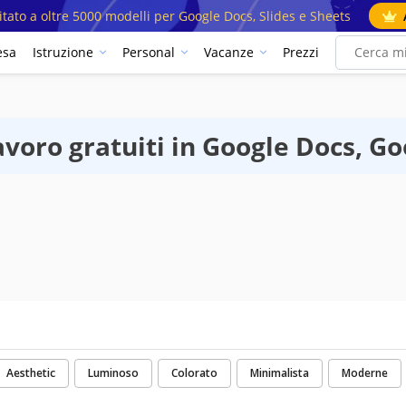
mitato a oltre 5000 modelli per Google Docs, Slides e Sheets
esa
Istruzione
Personal
Vacanze
Prezzi
avoro gratuiti in Google Docs, Go
Aesthetic
Luminoso
Colorato
Minimalista
Moderne