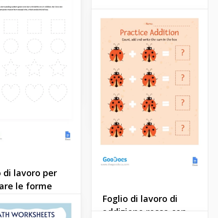
 per i genitori e i
Seguire le forme è uno
mbini! Aiuta i tuoi
degli esercizi che possono
 imparare come
aiutare tuo figlio a
e correttamente la
imparare a riconoscere le
 R con un minimo
diverse forme. In questa
immagine, puoi vedere le
forme di pomodoro, fragola
Docs
e mela.
Google Slides
 di lavoro per
iare le forme
Foglio di lavoro di
 mostrare ai
addizione rossa con
i che imparare può