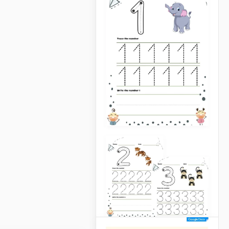
Modello di scheda di
lavoro sul
vocabolario degli
studenti
Google Docs