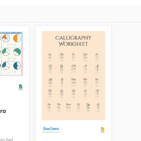
oro
to bel