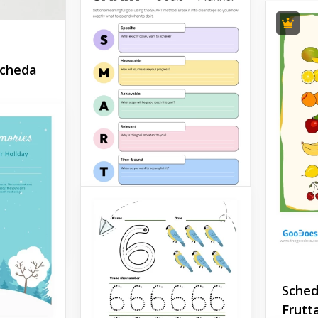
Scheda
ione di
 è
vere un
 compito
sto agli
Sched
Frutt