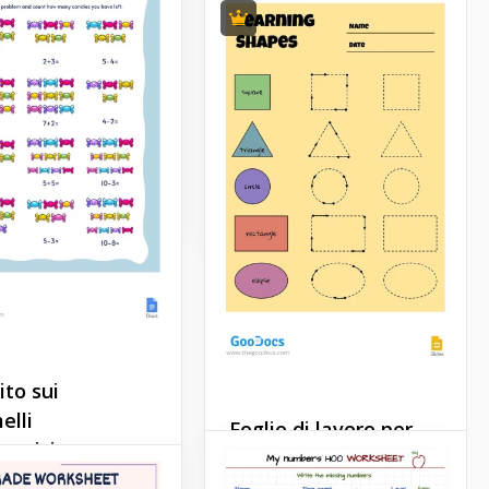
coccinella
divertente, usa il
oglio di lavoro delle
Il nostro foglio di lavoro di
delle forme. Si
addizione rossa con
ranno a disegnare
coccinella è un ottimo
ea e a scegliere i
modo per aiutare il vostro
per ogni forma.
bambino a svilupparsi.
Docs
Google Docs
to sui
elli
Foglio di lavoro per
atici
imparare le forme.