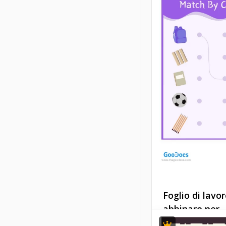
Il nostro foglio di 
arcobaleno colora
strumento fantast
coloro che voglion
insegnare ai bamb
piccoli come appai
rosso, il giallo, il v
altri colori.
Google Slides
Foglio di lavo
abbinare per
conteggio