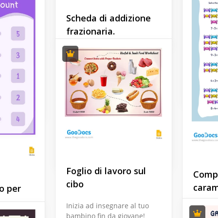
lavoro
essere 
to è uno
Scheda di addizione
nostro f
ico per
Google Docs
frazionaria.
tracce 
o
diverti
ini
ogni lin
Abbiamo molti fogli di
ono il
colori 
lavoro sul nostro sito web.
erde e gli
Ecco uno dei migliori. Può
essere utilizzato per attività
Google 
con diversi livelli di
difficoltà. Abbiamo
aggiunto un esempio di tali
attività.
Google Slides
Foglio di lavoro sul
Compi
cibo
caram
ro per
matem
Inizia ad insegnare al tuo
bambino fin da giovane!