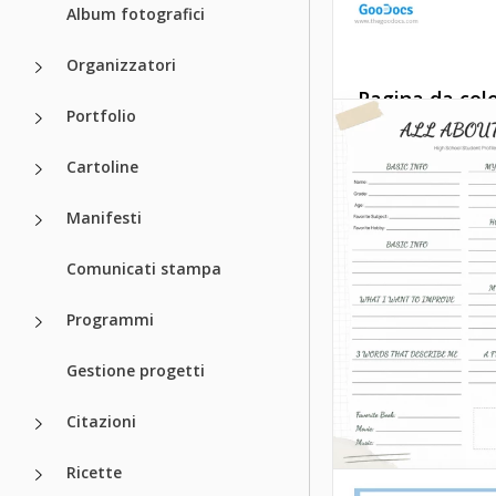
Album fotografici
Organizzatori
Pagina da colo
Portfolio
scheda di lav
Cartoline
Ci sono molti fogli
disponibili sul nos
Manifesti
web. Se vuoi usarl
insegnare ai tuoi 
Comunicati stampa
qualcosa di nuovo,
una scelta perfetta
Programmi
Google Docs
Gestione progetti
Citazioni
Ricette