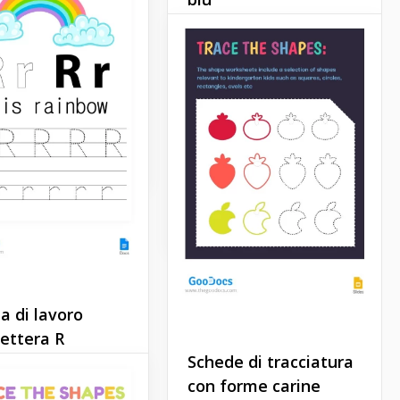
 ottimo modello su
Puoi utilizzare il nostro
Docs! Puoi mostrare
modello di Appunti di
rmazioni necessarie,
Matematica Colore Blu
note, ecc. in modo
come foglio di lavoro per gli
e e bello.
studenti o i tuoi figli. Un bel
design nei toni blu li
Docs
aiuterà a concentrarsi sulla
matematica.
Google Sheets
a di lavoro
lettera R
Schede di tracciatura
o modello di foglio
con forme carine
o per la lettera R è