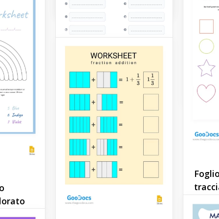
perfetto
loro ba
figli a
scriver
lettera
sforzo!
Google 
heda
me" per
riore
Foglio
tracc
ro
Modello di scheda di
lorato
Se vuoi
lavoro abbinamento
bambin