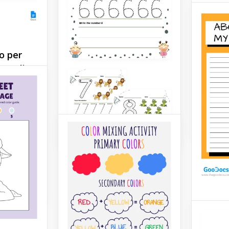
Vuoi che
giochi 
Suggeri
questo f
ro per
compito
Scheda SMART per
ernali
frutta a
gli obiettivi degli
disegna
studenti
 della
collega.
o
vacanze
Google 
foglio di
Google Docs
merà il
udio in
Circa 
lavor