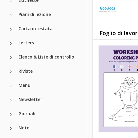
Etichette
Piani di lezione
Carta intestata
Foglio di lavo
le vacanze inv
Letters
Vuoi che i bambini
Elenco & Liste di controllo
tua classe abbian
l'atmosfera delle 
Riviste
invernali? Ecco un 
lavoro che trasfor
Menu
loro processo di st
una festa.
Newsletter
Google Docs
Giornali
Note