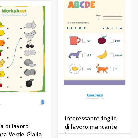
Numeri da 1 a 5
Scheda di
Interessante foglio
tracciamento.
a di lavoro
di lavoro mancante
ata Verde-Gialla
lettera.
Lo sviluppo del bambino