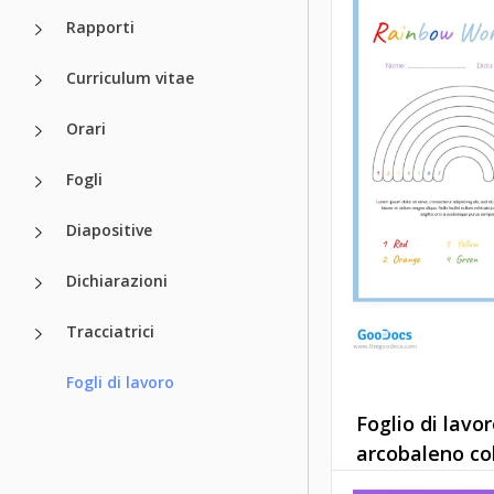
Rapporti
Curriculum vitae
Orari
Fogli
Diapositive
Dichiarazioni
Modello di sc
"Tutto su di 
Tracciatrici
la scuola supe
Fogli di lavoro
Foglio di lavo
Google Docs
arcobaleno co