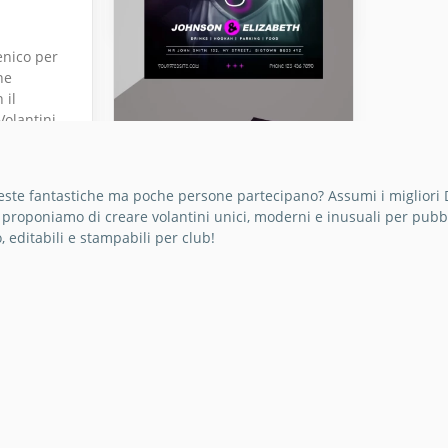
 School
enico per
ne
 il
Volantini
a moda.
feste fantastiche ma poche persone partecipano? Assumi i migliori DJ
 proponiamo di creare volantini unici, moderni e inusuali per pubbl
o, editabili e stampabili per club!