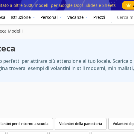
mitato a oltre 5000 modelli per Google Docs, Slides e Sheets
esa
Istruzione
Personal
Vacanze
Prezzi
teca Modelli
teca
 perfetti per attirare più attenzione al tuo locale. Scarica o 
 troverai esempi di volantini in stili moderni, minimalisti, r
lantini per il ritorno a scuola
Volantini della panetteria
Volantini di