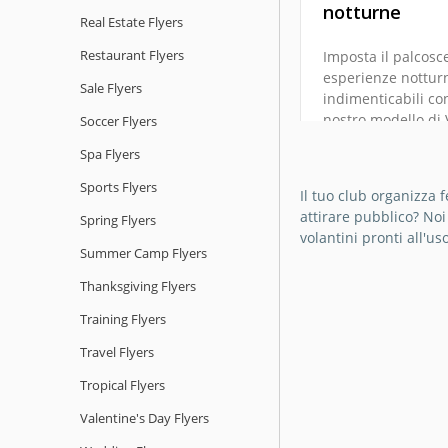
volantino per
notturne
Real Estate Flyers
discoteca Old
Restaurant Flyers
Imposta il palcosc
esperienze nottur
Sale Flyers
indimenticabili con
Google Slides
nostro modello di 
Soccer Flyers
per Nightclub all
Spa Flyers
Google Slides
Sports Flyers
Il tuo club organizza 
attirare pubblico? Noi
Spring Flyers
volantini pronti all'us
Summer Camp Flyers
Thanksgiving Flyers
Training Flyers
Travel Flyers
Tropical Flyers
Valentine's Day Flyers