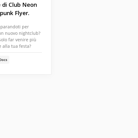
 di Club Neon
punk Flyer.
eparandoti per
un nuovo nightclub?
solo far venire più
 alla tua festa?
Docs