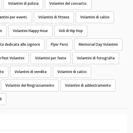
Volantini di pulizia
Volantini del concerto.
antini per eventi.
Volantini di fitness
Volantini di calcio
en
Volantini Happy Hour
Voli di Hip Hop
ta dedicata alle signore
Flyer Persi
Memorial Day Volantini
fest Volantini
Volantini per feste
Volantini di fotografia
nte
Volantini di vendita
Volantini di calcio
Volantini del Ringraziamento
Volantini di addestramento
li