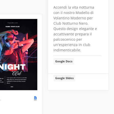
Accendi la vita notturna
con il nostro Modello di
Volantino Moderno per
Club Notturno Nero.
Questo design elegante e
accattivante prepara il
palcoscenico per
un'esperienza in club
indimenticabile.
Sabato DJ Night Club
Flyer
Google Docs
Google Slides