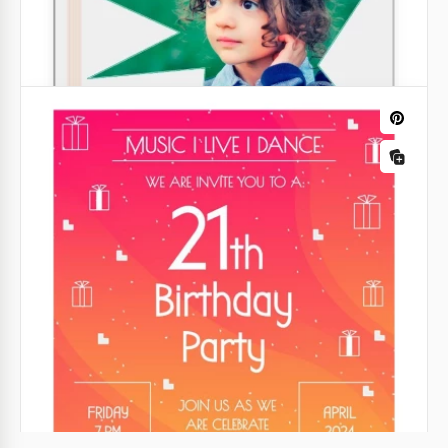
Flyer del compleanno di Washington
Blue
Lasciatevi sorprendere con questo elegante
volantino per il compleanno di Washington di colore
blu. Lo stiloso design realizzato dai nostri fantastici
designer lascerà tutti senza parole.
Google Slides
Volantino di compleanno semplice in
bianco e nero