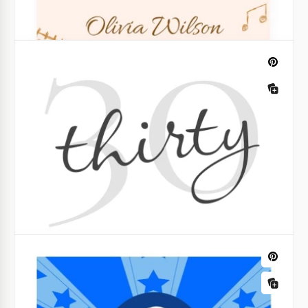
Volantino di compleanno artistico
Celebrare il tuo giorno speciale con stile non è mai
stato così facile grazie al nostro esclusivo modello di
volantino per il compleanno su Google Slides.
Google Slides
Volantino per il compleanno a tema
pastello.