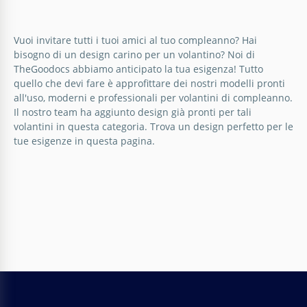
Volantino per il compleanno in stile
stella
Google Slides
Vuoi invitare tutti i tuoi amici al tuo compleanno? Hai
Il nostro modello di volantino ti aiuterà a creare una
bisogno di un design carino per un volantino? Noi di
pubblicità per il tuo caffè o un altro esercizio
TheGoodocs abbiamo anticipato la tua esigenza! Tutto
commerciale.
quello che devi fare è approfittare dei nostri modelli pronti
all'uso, moderni e professionali per volantini di compleanno.
Il nostro team ha aggiunto design già pronti per tali
Google Docs
volantini in questa categoria. Trova un design perfetto per le
tue esigenze in questa pagina.
Festa di compleanno con gradiente
21esimo
Se stai organizzando una festa di compleanno, ti
consigliamo di creare un invito vibrante per
sorprendere i tuoi ospiti!