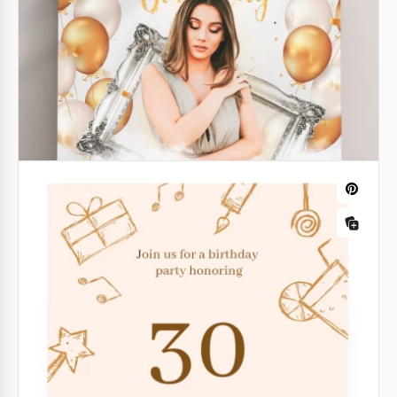
Estetica
Siamo entusiasti di presentare questo modello di
volantino per una cena di compleanno estetica!
Volantino di compleanno di Paw Patrol
Google Slides
Se stai pianificando un evento di compleanno per
tuo figlio, allora hai bisogno di quest'invito di
compleanno carino!
Google Slides
Poster di compleanno luminoso
Vuoi creare un volantino attraente e unico e invitare
tutti i tuoi amici al tuo compleanno?
Google Docs