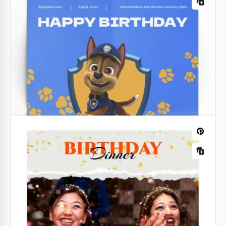
Siamo felici di presentare il nostro nuovo modello
creativo di volantino per compleanni in Google
Slides. Se stai cercando uno per la tua festa di
compleanno, dai un'occhiata a questo design!
Google Slides
Volantino di compleanno
Stai per invitare gli amici al tuo compleanno? Hai
sicuramente bisogno di un volantino di compleanno
dall'aspetto decente. Per fortuna, ne abbiamo uno!
Google Docs