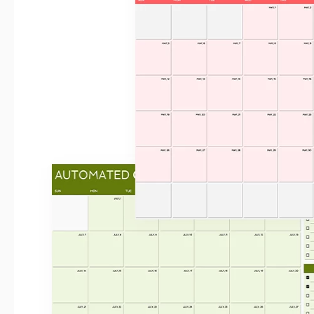
Formato Unico Per Gli Anni Futuri
Questo
calendario mensile
di Google Sheets è conveniente pe
anni! Non dovrai più cercare uno strumento per pianificare eve
tua vita personale.
Un design incantevole con un'intestazione arancione, campi per
rende questa versione la tua scelta principale.
Strumento Facile Da Usare e Moderno
Utilizzare questo calendario in Google Sheets è molto comodo. 
nella sezione dell'intestazione, e il calendario si adatterà autom
Inoltre, abbiamo aggiunto campi per obiettivi mensili, piani
note e un programma per ogni data.
Trova ancora più modelli di calendario stampabili e modific
abituali sul nostro sito web!
calendario modelli
!