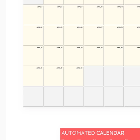
Ultimo aggiornamento
Community
Statistiche di utilizzo
Caratteristiche principali di questo mo
2023 Calendari M
Anno
Calendari Modelli
,
20
Stile
Periodo
Informazioni su questo modello
Il nostro modello di calendario mensile automatico è personali
2024 al 2030! Basta selezionare il mese e l'anno dalla li
automaticamente i giorni della settimana e il tuo programma!
calendario Google Slides
!