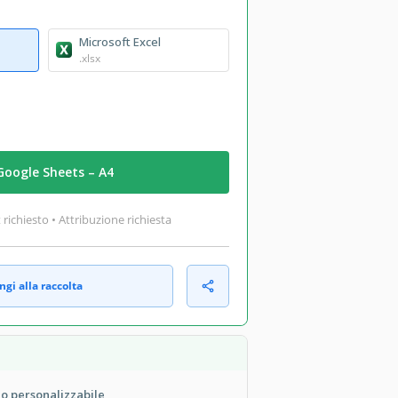
Microsoft Excel
.xlsx
Google Sheets – A4
ichiesto • Attribuzione richiesta
gi alla raccolta
o personalizzabile