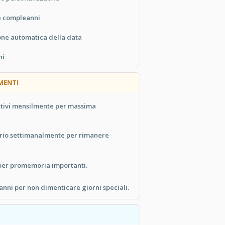
 e compleanni
one automatica della data
ni
MENTI
ettivi mensilmente per massima
dario settimanalmente per rimanere
 per promemoria importanti.
eanni per non dimenticare giorni speciali.