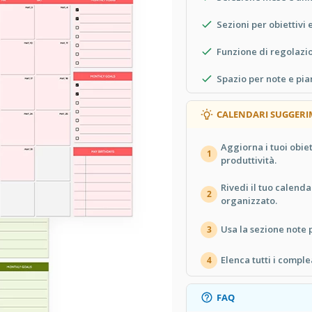
Sezioni per obiettivi
rché sarà adatto per i prossimi sei
nti, vacanze, riunioni di lavoro o la
Funzione di regolazi
Spazio per note e pia
 il titolo e uno sfondo beige chiaro
CALENDARI SUGGERI
Aggiorna i tuoi obi
1
Seleziona l'anno e il mese desiderati
produttività.
aticamente alla tua richiesta.
Rivedi il tuo calen
2
 e compleanni. Puoi anche aggiungere
organizzato.
Usa la sezione note
3
abili per ogni giorno e compiti non
Elenca tutti i compl
4
FAQ