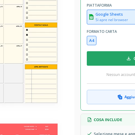
August 1, 2026
PIATTAFORMA
Aggiunto alle raccolte da 96 Utenti
Google Sheets
354 download questo mese
Si apre nel browser
FORMATO CARTA
dello
A4
odelli
,
2024 Calendari Modelli
,
2025
26 Calendari Modelli
,
2027 Calendari
Modelli
Semplouse Calendari Modelli
Nessun account r
Mensile Calendari Modelli
Aggiun
zzabile per qualsiasi data o anno dal
sta, e il tuo calendario mostrerà
COSA INCLUDE
 Scopri di più sui nostri
modelli di
Selezione mese e ann