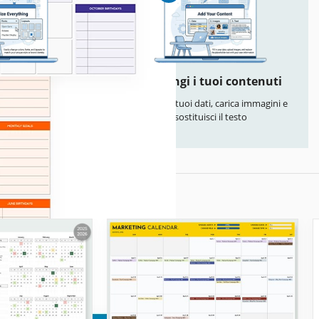
izza tutto
Aggiungi i tuoi contenuti
colori, font e layout
Inserisci i tuoi dati, carica immagini e
l tuo stile
sostituisci il testo