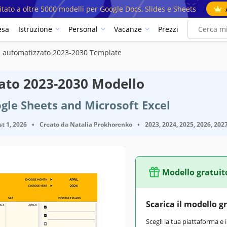
mitato a oltre 5000 modelli per Google Docs, Slides e Sheets
esa
Istruzione
Personal
Vacanze
Prezzi
e automatizzato 2023-2030 Template
ato 2023-2030 Modello
gle Sheets and Microsoft Excel
t 1, 2026
•
Creato da
Natalia Prokhorenko
•
2023, 2024, 2025, 2026, 202
Modello gratuit
Google Sheets, Microsoft Excel
Scarica il modello g
May 4, 2024
Scegli la tua piattaforma e 