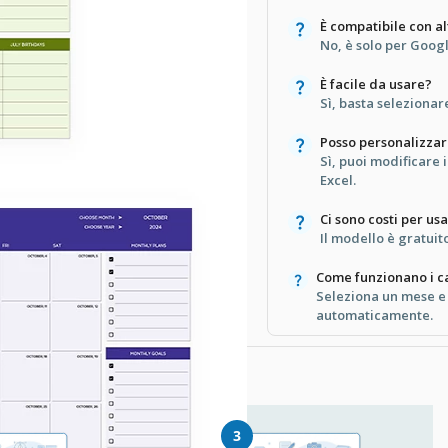
È compatibile con a
No, è solo per Googl
È facile da usare?
Sì, basta selezionare
Posso personalizzare
Sì, puoi modificare 
Excel.
Ci sono costi per us
Il modello è gratuito
Come funzionano i ca
Seleziona un mese e
automaticamente.
llo
3