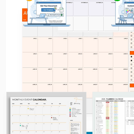
Ottieni il tuo documento
Personal
Clicca su "Modifica modello" per creare
Modifica facilmente 
una copia modificabile in Google Sheets
secondo i
o scaricare per Microsoft Excel
Modelli correlati