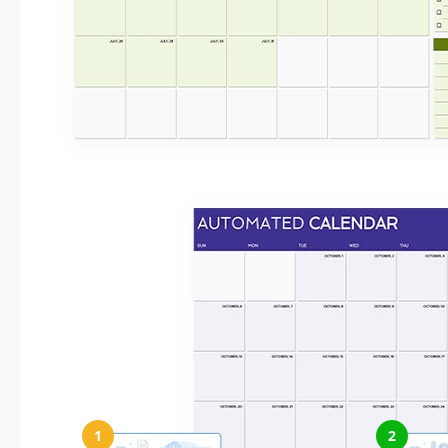
Come usare e modificare questo mode
1
2