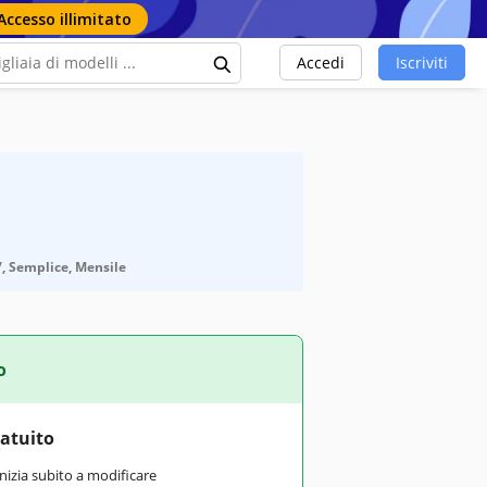
Accesso illimitato
Accedi
Iscriviti
7, Semplice, Mensile
o
ratuito
inizia subito a modificare