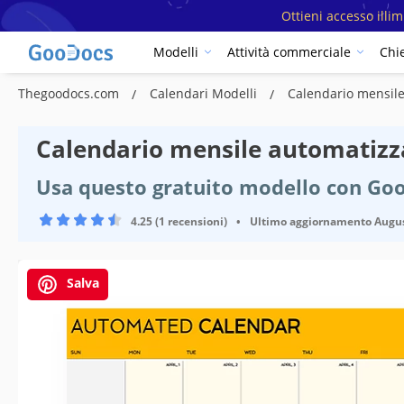
Ottieni accesso illi
Modelli
Attività commerciale
Chi
Thegoodocs.com
Calendari Modelli
Calendario mensil
Calendario mensile automatizz
Usa questo gratuito modello con Goo
4.25 (1 recensioni)
•
Ultimo aggiornamento
Augus
Salva
Specifiche del modello
Formato
Creato