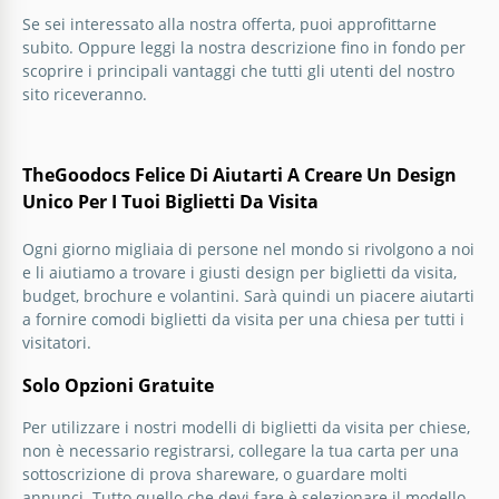
Carta da visita per chiesa di colore blu
Se sei interessato alla nostra offerta, puoi approfittarne
navy.
subito. Oppure leggi la nostra descrizione fino in fondo per
scoprire i principali vantaggi che tutti gli utenti del nostro
Il nostro modello gratuito e facile da personalizzare
sito riceveranno.
della carta da visita della chiesa blu navy è perfetto
per qualsiasi chiesa.
TheGoodocs Felice Di Aiutarti A Creare Un Design
Google Slides
Unico Per I Tuoi Biglietti Da Visita
Ogni giorno migliaia di persone nel mondo si rivolgono a noi
e li aiutiamo a trovare i giusti design per biglietti da visita,
budget, brochure e volantini. Sarà quindi un piacere aiutarti
a fornire comodi biglietti da visita per una chiesa per tutti i
visitatori.
Solo Opzioni Gratuite
Per utilizzare i nostri modelli di biglietti da visita per chiese,
non è necessario registrarsi, collegare la tua carta per una
sottoscrizione di prova shareware, o guardare molti
annunci. Tutto quello che devi fare è selezionare il modello