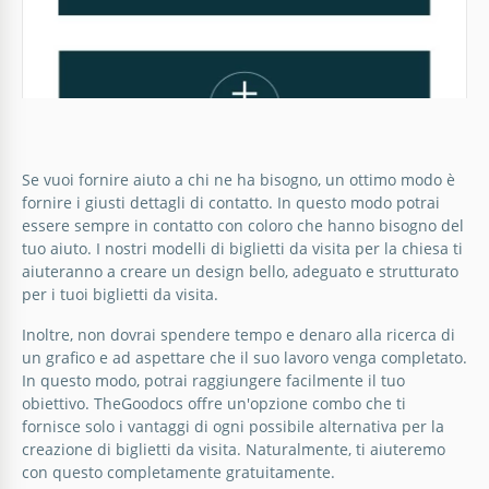
Biglietto da visita della Chiesa Blu
Se la tua chiesa ha bisogno di un nuovo design
pulito e semplice per biglietti da visita in blu e colori
Se vuoi fornire aiuto a chi ne ha bisogno, un ottimo modo è
chiari, allora hai trovato l'opzione perfetta.
fornire i giusti dettagli di contatto. In questo modo potrai
essere sempre in contatto con coloro che hanno bisogno del
tuo aiuto. I nostri modelli di biglietti da visita per la chiesa ti
Google Slides
aiuteranno a creare un design bello, adeguato e strutturato
per i tuoi biglietti da visita.
Inoltre, non dovrai spendere tempo e denaro alla ricerca di
un grafico e ad aspettare che il suo lavoro venga completato.
In questo modo, potrai raggiungere facilmente il tuo
obiettivo. TheGoodocs offre un'opzione combo che ti
fornisce solo i vantaggi di ogni possibile alternativa per la
creazione di biglietti da visita. Naturalmente, ti aiuteremo
con questo completamente gratuitamente.