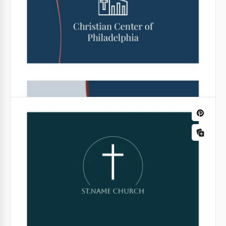
Biglietto da visita della chiesa
Abbraccia lo spirito comunitario con il nostro
modello di biglietto da visita per la chiesa.
Riflessione di fede e fraternità, queste carte fungono
da ponte tra la tua chiesa e i suoi membri.
Google Slides