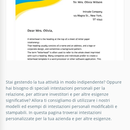
Google Docs
Carta intestata elegante verde
L'eleganza di questa carta intestata è imbattibile. Lo
Stai gestendo la tua attività in modo indipendente? Oppure
sfondo semplice ha un colore splendido, mentre i
hai bisogno di speciali intestazioni personali per la
caratteri che abbiamo aggiunto al modello sono
relazione, per attirare investitori e per altre esigenze
semplicemente i migliori.
significative? Allora ti consigliamo di utilizzare i nostri
modelli ed esempi di intestazioni personali modificabili e
stampabili. In questa pagina troverai intestazioni
Google Docs
personalizzate per la tua azienda e per altre esigenze.