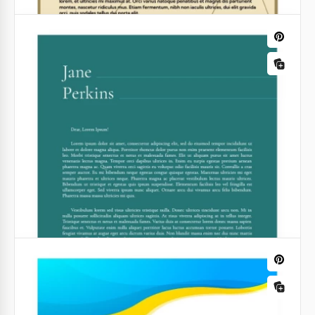
Semplice Intestazione di Lettera
Personale Grigia
Vuoi creare un design unico e duraturo per la
corrispondenza aziendale o personale con i clienti?
Suggeriamo di non perdere tempo su questo, ma di
utilizzare le nostre sviluppi gratuiti.
Google Docs
Intestazione personale in crema
Vuoi comunicare con clienti, dipendenti o investitori
utilizzando un layout unico che enfatizzi lo stile
della tua azienda o attività commerciale?