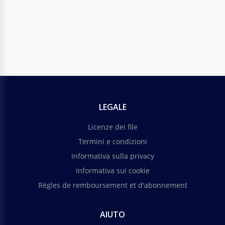
Carta intestata personale ucraina.
Il nostro modello di intestazione gratuita e pronta
all'uso per lettere personali ucraine è una grande
scelta per qualsiasi azienda ucraina o esigenza
LEGALE
personale.
Licenze dei file
Google Docs
Termini e condizioni
Informativa sulla privacy
Informativa sui cookie
Règles de remboursement et d'abonnement
AIUTO