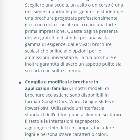
Scegliere una scuola, un asilo o un corso è una
decisione importante per genitori e studenti, e
Stai cercando un opuscolo moderno, modificabile e
una brochure progettata professionalmente
stampabile per la tua scuola? Puoi utilizzare il
gioca un ruolo cruciale nel creare una forte
nostro Modello di Opuscolo Moderno a Doppia Anta
prima impressione. Questa pagina presenta
per la Scuola!
design gratuiti e distintivi per una vasta
gamma di esigenze, dalle vivaci brochure
Google Docs
scolastiche online alle opzioni per le
ammissioni universitarie. La tua brochure è
inoltre garantita di avere un aspetto pulito sia
su carta che sullo schermo.
Compila e modifica le brochure in
applicazioni familiari.
I nostri modelli di
brochure scolastiche sono disponibili in
formati Google Docs, Word, Google Slides e
PowerPoint. Utilizzando un'interfaccia
standard dell'editor, puoi facilmente sostituire
il testo e le intestazioni segnaposto,
aggiungere foto del tuo campus, includere
loghi e personalizzare caratteri o colori.