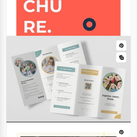
Modello di brochure scolastica per
insegnanti
Google Slides
Primo Giorno di Scuola Opuscolo
Modificabile
Google Slides