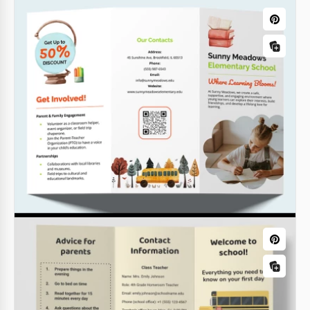
Opuscolo della Scuola Editabile
Puoi ottenere il nostro gratuito Modello Modificabile
di Opuscolo Scolastico in Google Slides con pochi
clic.
Brochure del ritorno a scuola | Prima
Google Slides
settimana di scuola
Opuscolo pieghevole dell'università
Google Slides
Puoi ottenere questo modello stampabile e