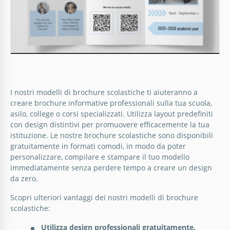
I nostri modelli di brochure scolastiche ti aiuteranno a
creare brochure informative professionali sulla tua scuola,
asilo, college o corsi specializzati. Utilizza layout predefiniti
con design distintivi per promuovere efficacemente la tua
istituzione. Le nostre brochure scolastiche sono disponibili
gratuitamente in formati comodi, in modo da poter
personalizzare, compilare e stampare il tuo modello
Modello di pieghevole a tre ante della
immediatamente senza perdere tempo a creare un design
scuola privata
da zero.
Scopri ulteriori vantaggi dei nostri modelli di brochure
scolastiche:
Google Slides
Opuscolo scolastico moderno a soffietto
Utilizza design professionali gratuitamente.