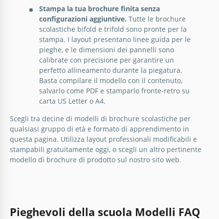
Stampa la tua brochure finita senza
configurazioni aggiuntive.
Tutte le brochure
Modello modificabile di brochure per il
scolastiche bifold e trifold sono pronte per la
stampa. I layout presentano linee guida per le
ritorno a scuola
pieghe, e le dimensioni dei pannelli sono
Brochure dei corsi di architettura
calibrate con precisione per garantire un
perfetto allineamento durante la piegatura.
Google Slides
Stavi cercando modi aggiuntivi per promuovere i
Basta compilare il modello con il contenuto,
tuoi corsi di architettura o la tua scuola? Offriamo il
salvarlo come PDF e stamparlo fronte-retro su
nostro Modello di Brochure dei Corsi di Architettura
carta US Letter o A4.
per rendere il tuo lavoro più efficiente.
Scegli tra decine di modelli di brochure scolastiche per
qualsiasi gruppo di età e formato di apprendimento in
Google Slides
questa pagina. Utilizza layout professionali modificabili e
stampabili gratuitamente oggi, o scegli un altro pertinente
modello di
brochure di prodotto
sul nostro sito web.
Pieghevoli della scuola Modelli FAQ