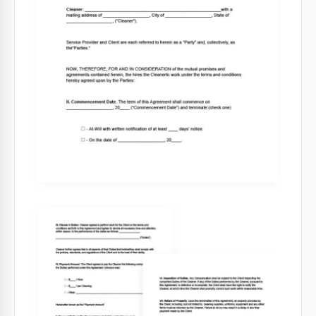
Contratto di Servizio di Pulizia
La tua azienda fornisce servizi di pulizia? Se desideri
lavorare con clienti di grandi dimensioni, dovresti
creare un Contratto di Servizi di Pulizia.
Google Docs