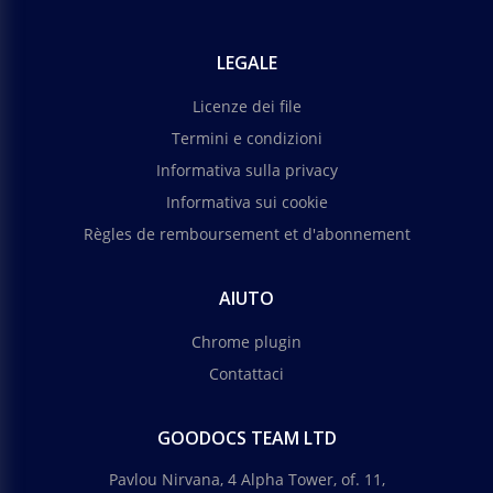
per aiutare a stabilire un accordo formale tra un
fornitore di servizi di pulizia e un cliente.
LEGALE
Google Docs
Licenze dei file
Termini e condizioni
Informativa sulla privacy
Informativa sui cookie
Règles de remboursement et d'abonnement
AIUTO
Chrome plugin
Contattaci
GOODOCS TEAM LTD
Pavlou Nirvana, 4 Alpha Tower, of. 11,