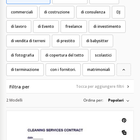
commerciali
di costruzione
di consulenza
DJ
di lavoro
di Evento
freelance
di investimento
di vendita di terreni
di prestito
di babysitter
di fotografia
di copertura del tetto
scolastici
di terminazione
con i fornitori.
matrimoniali
Filtra per
Tocca per aggiungere filtri
2 Modelli
Ordina per:
Popolari