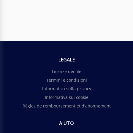
LEGALE
Carta d'affari per studio di tatuaggi
Licenze dei file
Vuoi creare un design di biglietto da visita unico e
Termini e condizioni
accattivante? Allora il nostro modello unico di
Informativa sulla privacy
biglietto da visita per studio di tatuaggi è
semplicemente perfetto per te.
Informativa sui cookie
Règles de remboursement et d'abonnement
Google Slides
AIUTO