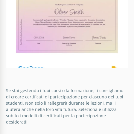
Google Docs
Certificato di partecipazione tropicale
Trasporta i tuoi destinatari in un paradiso di
riconoscimento con il nostro modello di Certificato di
Partecipazione Tropicale.
Google Docs
Se stai gestendo i tuoi corsi o la formazione, ti consigliamo
di creare certificati di partecipazione per ciascuno dei tuoi
Certificato di partecipazione con sfondo
studenti. Non solo li rallegrerà durante le lezioni, ma li
a gradiente di colori pastello
aiuterà anche nella loro vita futura. Seleziona e utilizza
subito i modelli di certificati per la partecipazione
Celebra i successi con un tocco di perfezione
desiderati!
pastello utilizzando il nostro modello di certificato di
partecipazione con sfumatura di colore pastello.