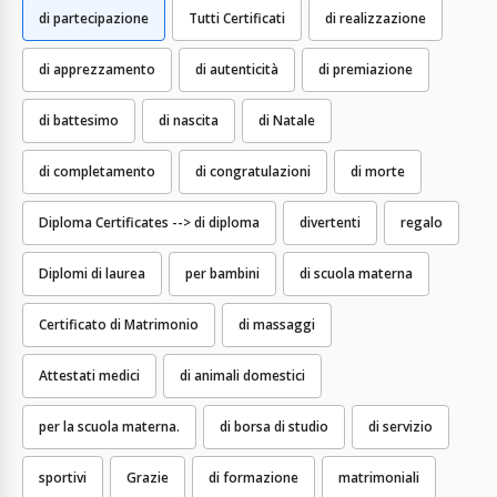
di partecipazione
Tutti Certificati
di realizzazione
di apprezzamento
di autenticità
di premiazione
di battesimo
di nascita
di Natale
di completamento
di congratulazioni
di morte
Diploma Certificates --> di diploma
divertenti
regalo
Diplomi di laurea
per bambini
di scuola materna
Certificato di Matrimonio
di massaggi
Attestati medici
di animali domestici
per la scuola materna.
di borsa di studio
di servizio
sportivi
Grazie
di formazione
matrimoniali