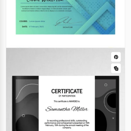
Certificato emozionante viola
Offri corsi e vuoi fornire un certificato con un design
insolito per tutti i partecipanti?
Google Docs
Certificato di Partecipazione Turchese
Il tuo corso, webinar o seminario dell'autore sta
arrivando presto? Vuoi accontentare tutti coloro che
hanno acquistato i biglietti con certificati di
partecipazione?
Google Slides