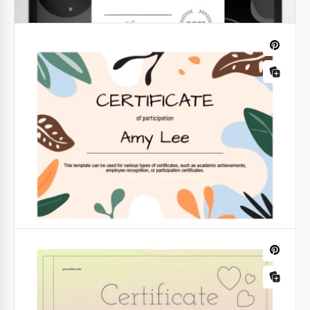
Certificato di partecipazione
Dai un'occhiata al magnifico certificato scuro che
puoi scaricare gratuitamente. Ha un aspetto
abbastanza insolito che rende particolarmente
prezioso il layout.