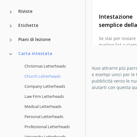
Riviste
Intestazione
semplice della
Etichette
Se stai per inviare
Piani di lezione
mailing list o sta
annuncio ufficiale 
Carta intestata
chiesa, ti consigli
utilizzare il modell
Christmas Letterheads
Vuoi attrarre più parro
intestazione della
e esempi unici per le 
Church Letterheads
Simple Church Let
pubblicità verso le nu
gratuito.
Company Letterheads
aiutarti con questa q
Law Firm Letterheads
Google Docs
Medical Letterheads
Personal Letterheads
Professional Letterheads
University Letterheads