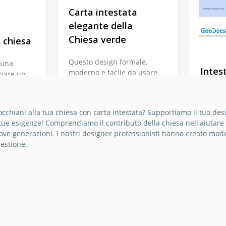
Carta intestata
elegante della
Chiesa verde
 chiesa
Questo design formale,
 una
Intes
moderno e facile da usare
mpare un
di intestaazioni per lettera
di un
della
di chiesa in verde elegante
amo di
chies
è perfetto per qualsiasi
o di
cchiani alla tua chiesa con carta intestata? Supportiamo il tuo deside
associazione simile.
 chiesa
Il nost
tue esigenze! Comprendiamo il contributo della chiesa nell'aiutare 
terhead
intesta
ove generazioni. I nostri designer professionisti hanno creato mod
Google Docs
Classica
uestione.
di invi
della C
Google 