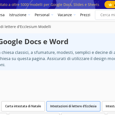
mitato a oltre 5000 modelli per Google Docs, Slides e Sheets
esa
Istruzione
Personal
Vacanze
Prezzi
 di lettere d'Ecclesium Modelli
 Google Docs e Word
a chiesa classici, a sfumature, modesti, semplici e decine di
 chiesa su questa pagina. Assicurati di utilizzare il design 
oni.
Carta intestata di Natale
Intestazioni di lettere d'Ecclesia
Intest