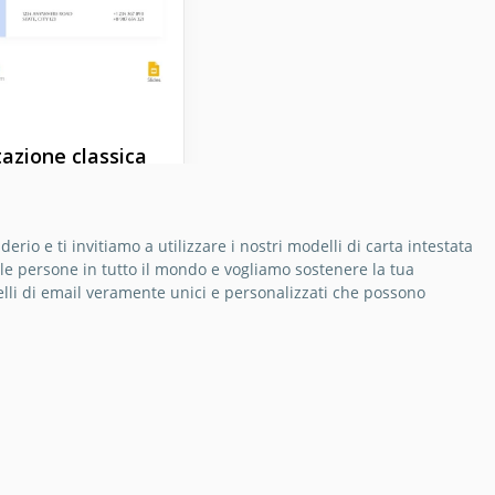
tazione classica
a lettera di una
a
rio e ti invitiamo a utilizzare i nostri modelli di carta intestata
ro modello per carta
le persone in tutto il mondo e vogliamo sostenere la tua
ta della Chiesa
elli di email veramente unici e personalizzati che possono
 è adatto per liste
o o annunci a nome
hiesa.
Docs