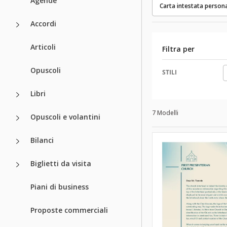
Agende
Carta intestata person
Accordi
Articoli
Filtra per
Opuscoli
STILI
Libri
7 Modelli
Opuscoli e volantini
Bilanci
Biglietti da visita
Piani di business
Proposte commerciali