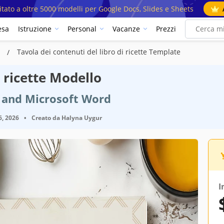
mitato a oltre 5000 modelli per Google Docs, Slides e Sheets
esa
Istruzione
Personal
Vacanze
Prezzi
i
Tavola dei contenuti del libro di ricette Template
i ricette Modello
 and Microsoft Word
6, 2026
•
Creato da
Halyna Uygur
I