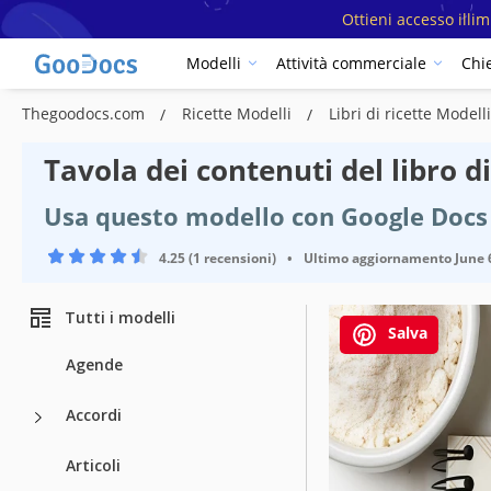
Ottieni accesso illi
Modelli
Attività commerciale
Chi
Thegoodocs.com
Ricette Modelli
Libri di ricette Modell
Tavola dei contenuti del libro d
Usa questo modello con Google Docs
4.25 (1 recensioni)
•
Ultimo aggiornamento
June 
Tutti i modelli
Salva
Agende
Accordi
Articoli