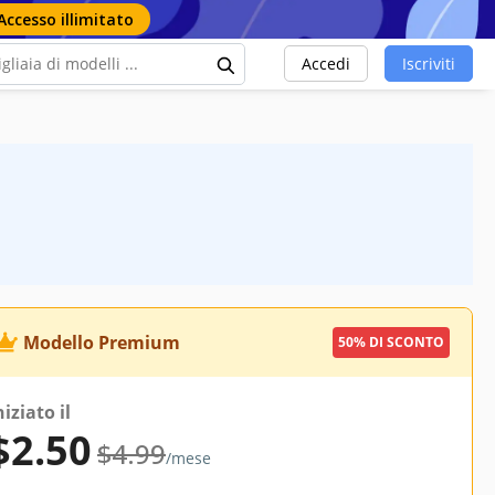
Accesso illimitato
Accedi
Iscriviti
Modello Premium
50% DI SCONTO
niziato il
$2.50
$4.99
/mese