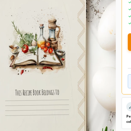
Pe
co