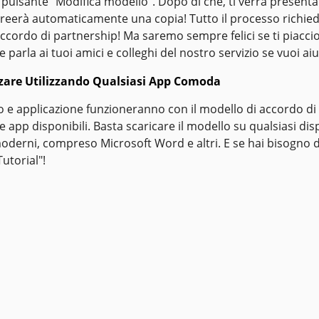
 pulsante "Modifica modello". Dopo di che, ti verrà presenta
 creerà automaticamente una copia! Tutto il processo richied
accordo di partnership! Ma saremo sempre felici se ti piacciono 
e parla ai tuoi amici e colleghi del nostro servizio se vuoi aiu
zzare Utilizzando Qualsiasi App Comoda
vo e applicazione funzioneranno con il modello di accordo d
re app disponibili. Basta scaricare il modello su qualsiasi di
oderni, compreso Microsoft Word e altri. E se hai bisogno di
Tutorial"!