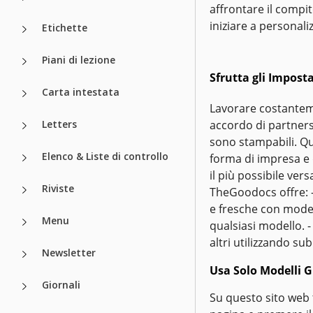
affrontare il compi
iniziare a personal
Etichette
Piani di lezione
Sfrutta gli Impost
Carta intestata
Lavorare costanteme
Letters
accordo di partnersh
sono stampabili. Qu
Elenco & Liste di controllo
forma di impresa e d
il più possibile vers
Riviste
TheGoodocs offre: -
e fresche con model
Menu
qualsiasi modello. -
altri utilizzando sub
Newsletter
Usa Solo Modelli G
Giornali
Su questo sito web t