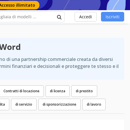
Accesso illimitato
Accedi
Iscriviti
t Word
erno di una partnership commerciale creata da diversi
rmini finanziari e decisionali e proteggere te stesso e il
Contratti di locazione
di licenza
di prestito
dita
di servizio
di sponsorizzazione
di lavoro