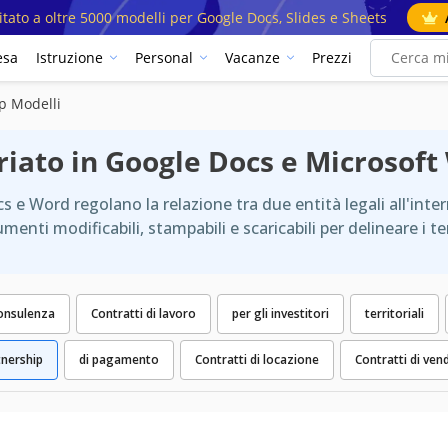
mitato a oltre 5000 modelli per Google Docs, Slides e Sheets
esa
Istruzione
Personal
Vacanze
Prezzi
p Modelli
riato in Google Docs e Microsof
cs e Word regolano la relazione tra due entità legali all'int
menti modificabili, stampabili e scaricabili per delineare i te
consulenza
Contratti di lavoro
per gli investitori
territoriali
tnership
di pagamento
Contratti di locazione
Contratti di ven