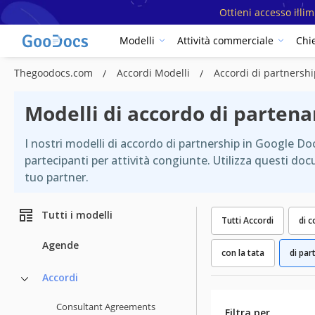
Ottieni accesso illi
Modelli
Attività commerciale
Chi
Thegoodocs.com
Accordi Modelli
Accordi di partnershi
Modelli di accordo di partena
I nostri modelli di accordo di partnership in Google Do
partecipanti per attività congiunte. Utilizza questi docu
tuo partner.
Tutti i modelli
Tutti Accordi
di 
Agende
con la tata
di par
Accordi
Consultant Agreements
Filtra per