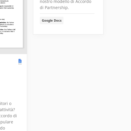
nostro modello di Accordo
di Partnership.
Google Docs
itori o
attività?
Accordo di
ipulare
odo