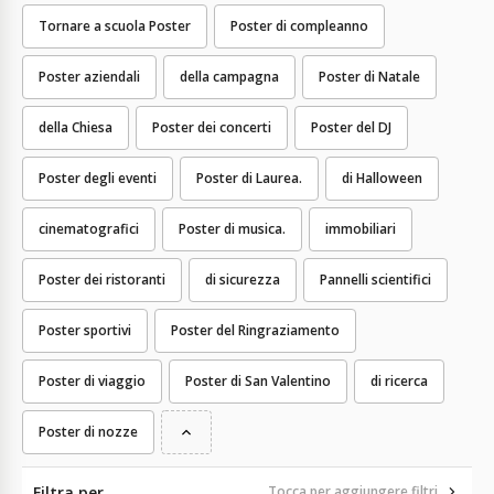
Tornare a scuola Poster
Poster di compleanno
Poster aziendali
della campagna
Poster di Natale
della Chiesa
Poster dei concerti
Poster del DJ
Poster degli eventi
Poster di Laurea.
di Halloween
cinematografici
Poster di musica.
immobiliari
Poster dei ristoranti
di sicurezza
Pannelli scientifici
Poster sportivi
Poster del Ringraziamento
Poster di viaggio
Poster di San Valentino
di ricerca
Poster di nozze
Filtra per
Tocca per aggiungere filtri