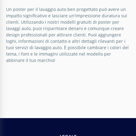
Poster del lavaggio auto scuro.
Un poster per il lavaggio auto ben progettato può avere un
impatto significativo e lasciare un'impressione duratura sui
Stai iniziando a pubblicizzare il tuo autolavaggio?
clienti. Utilizzando i nostri modelli gratuiti di poster per
Non ha senso spendere molti soldi per designer
lavaggi auto, puoi risparmiare denaro e comunque creare
grafici e i loro servizi.
design professionali per attirare clienti. Puoi aggiungere
loghi, informazioni di contatto e altri dettagli rilevanti per i
tuoi servizi di lavaggio auto. È possibile cambiare i colori del
Google Docs
tema, i font e le immagini utilizzate nel modello per
abbinare il tuo marchio!
Poster del lavaggio auto blu.
Con questo modello di poster per lavaggio auto,
puoi comunicare efficacemente i tuoi servizi di
lavaggio auto e offerte speciali.