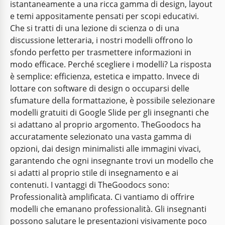
istantaneamente a una ricca gamma di design, layout
e temi appositamente pensati per scopi educativi.
Che si tratti di una lezione di scienza o di una
discussione letteraria, i nostri modelli offrono lo
sfondo perfetto per trasmettere informazioni in
modo efficace. Perché scegliere i modelli? La risposta
Bella stagione autunnale e caduta
è semplice: efficienza, estetica e impatto. Invece di
lottare con software di design o occuparsi delle
Preparati ad abbracciare l'incantevole bellezza
sfumature della formattazione, è possibile selezionare
dell'autunno con il nostro Bellissimo Modello di
modelli gratuiti di Google Slide per gli insegnanti che
Presentazione Autunnale e Autunnale.
si adattano al proprio argomento. TheGoodocs ha
accuratamente selezionato una vasta gamma di
Google Slides
opzioni, dai design minimalisti alle immagini vivaci,
garantendo che ogni insegnante trovi un modello che
si adatti al proprio stile di insegnamento e ai
contenuti. I vantaggi di TheGoodocs sono:
Professionalità amplificata. Ci vantiamo di offrire
modelli che emanano professionalità. Gli insegnanti
possono salutare le presentazioni visivamente poco