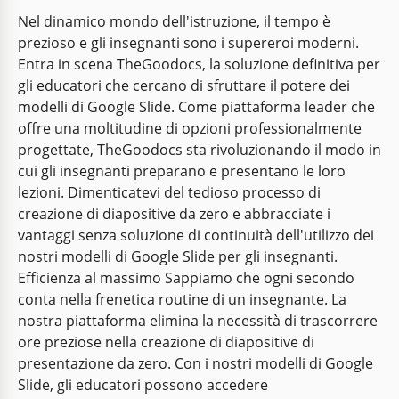
Nel dinamico mondo dell'istruzione, il tempo è
prezioso e gli insegnanti sono i supereroi moderni.
Entra in scena TheGoodocs, la soluzione definitiva per
gli educatori che cercano di sfruttare il potere dei
modelli di Google Slide. Come piattaforma leader che
offre una moltitudine di opzioni professionalmente
progettate, TheGoodocs sta rivoluzionando il modo in
cui gli insegnanti preparano e presentano le loro
lezioni. Dimenticatevi del tedioso processo di
creazione di diapositive da zero e abbracciate i
vantaggi senza soluzione di continuità dell'utilizzo dei
nostri modelli di Google Slide per gli insegnanti.
Formazione estetica ingegneristica
Efficienza al massimo Sappiamo che ogni secondo
conta nella frenetica routine di un insegnante. La
Fondi estetica ed ingegneria senza soluzione di
nostra piattaforma elimina la necessità di trascorrere
continuità nei tuoi sforzi educativi con questo
modello di presentazione.
ore preziose nella creazione di diapositive di
presentazione da zero. Con i nostri modelli di Google
Google Slides
Slide, gli educatori possono accedere