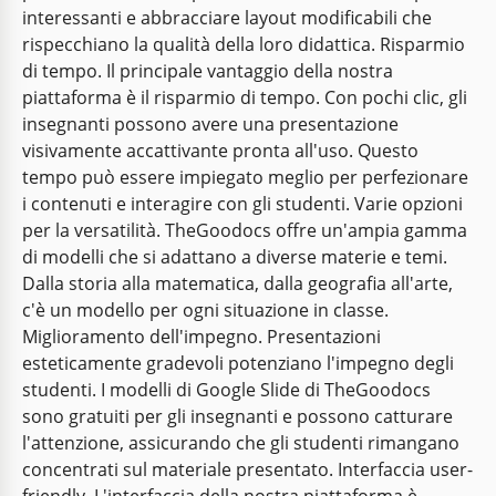
interessanti e abbracciare layout modificabili che
rispecchiano la qualità della loro didattica. Risparmio
di tempo. Il principale vantaggio della nostra
piattaforma è il risparmio di tempo. Con pochi clic, gli
insegnanti possono avere una presentazione
visivamente accattivante pronta all'uso. Questo
tempo può essere impiegato meglio per perfezionare
i contenuti e interagire con gli studenti. Varie opzioni
per la versatilità. TheGoodocs offre un'ampia gamma
di modelli che si adattano a diverse materie e temi.
Dalla storia alla matematica, dalla geografia all'arte,
c'è un modello per ogni situazione in classe.
Miglioramento dell'impegno. Presentazioni
Bellissima laurea in istruzione Borgogna
esteticamente gradevoli potenziano l'impegno degli
studenti. I modelli di Google Slide di TheGoodocs
Celebra i successi accademici con stile utilizzando il
sono gratuiti per gli insegnanti e possono catturare
bellissimo modello di presentazione di laurea
Storie di successo degli insegnanti
Education Graduation di colore Bordeaux.
l'attenzione, assicurando che gli studenti rimangano
concentrati sul materiale presentato. Interfaccia user-
Celebra i contributi inestimabili degli educatori e il
Google Slides