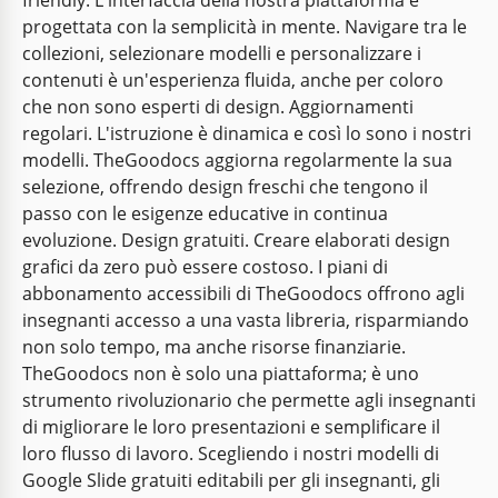
friendly. L'interfaccia della nostra piattaforma è
loro impegno incondizionato per plasmare il futuro
progettata con la semplicità in mente. Navigare tra le
con il nostro modello di presentazione Teacher
collezioni, selezionare modelli e personalizzare i
Success Stories.
contenuti è un'esperienza fluida, anche per coloro
che non sono esperti di design. Aggiornamenti
Google Slides
regolari. L'istruzione è dinamica e così lo sono i nostri
modelli. TheGoodocs aggiorna regolarmente la sua
Dalla musica di Bach a quella di
selezione, offrendo design freschi che tengono il
Beethoven
passo con le esigenze educative in continua
evoluzione. Design gratuiti. Creare elaborati design
Porta il tuo pubblico in un viaggio melodico
grafici da zero può essere costoso. I piani di
attraverso i secoli con il modello di presentazione
abbonamento accessibili di TheGoodocs offrono agli
musicale "Da Bach a Beethoven".
insegnanti accesso a una vasta libreria, risparmiando
non solo tempo, ma anche risorse finanziarie.
Google Slides
TheGoodocs non è solo una piattaforma; è uno
strumento rivoluzionario che permette agli insegnanti
di migliorare le loro presentazioni e semplificare il
loro flusso di lavoro. Scegliendo i nostri modelli di
Google Slide gratuiti editabili per gli insegnanti, gli