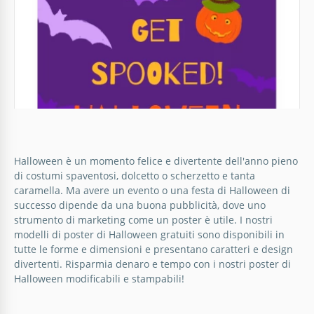
Poster di Halloween
Halloween è un momento felice e divertente dell'anno pieno
di costumi spaventosi, dolcetto o scherzetto e tanta
Sei una di quelle persone che non vedono l'ora di
caramella. Ma avere un evento o una festa di Halloween di
una festa di Halloween? Promuovi il tuo fantastico
successo dipende da una buona pubblicità, dove uno
evento con il nostro modello e attira tanti ospiti per
strumento di marketing come un poster è utile. I nostri
spaventarsi a vicenda!
modelli di poster di Halloween gratuiti sono disponibili in
tutte le forme e dimensioni e presentano caratteri e design
divertenti. Risparmia denaro e tempo con i nostri poster di
Google Docs
Halloween modificabili e stampabili!