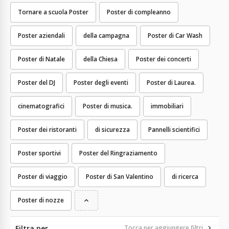
Tornare a scuola Poster
Poster di compleanno
Poster aziendali
della campagna
Poster di Car Wash
Poster di Natale
della Chiesa
Poster dei concerti
Poster del DJ
Poster degli eventi
Poster di Laurea.
cinematografici
Poster di musica.
immobiliari
Poster dei ristoranti
di sicurezza
Pannelli scientifici
Poster sportivi
Poster del Ringraziamento
Poster di viaggio
Poster di San Valentino
di ricerca
Poster di nozze
Filtra per
Tocca per aggiungere filtri