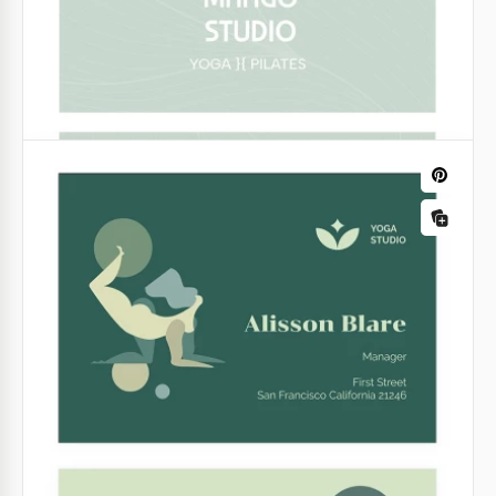
Biglietto da visita Violet Yoga
Il design della carta da visita della palestra di yoga
viola a sfumatura e vibrante catturerà l'attenzione di
qualsiasi cliente.
Google Slides