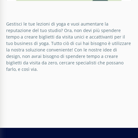
Gestisci le tue lezioni di yoga e vuoi aumentare la
Carta d'affari dell'azienda Olive Yoga
reputazione del tuo studio? Ora, non devi più spendere
tempo a creare biglietti da visita unici e accattivanti per il
Stai aiutando le persone a trovare pace e mantenere
tuo business di yoga. Tutto ciò di cui hai bisogno è utilizzare
uno stato di salute normale attraverso lo yoga?
la nostra soluzione conveniente! Con le nostre idee di
Offriamo di realizzare i tuoi biglietti da visita.
design, non avrai bisogno di spendere tempo a creare
biglietti da visita da zero, cercare specialisti che possano
farlo, e così via.
Google Slides
Carte da visita carine per un'attività di
yoga
Stai lavorando come trainer di yoga e stai cercando