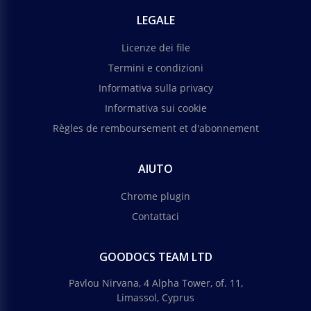
un nuovo design per i tuoi biglietti da visita?
LEGALE
Google Docs
Licenze dei file
Termini e condizioni
Informativa sulla privacy
Informativa sui cookie
Règles de remboursement et d'abonnement
AIUTO
Chrome plugin
Contattaci
GOODOCS TEAM LTD
Pavlou Nirvana, 4 Alpha Tower, of. 11,
Limassol, Cyprus