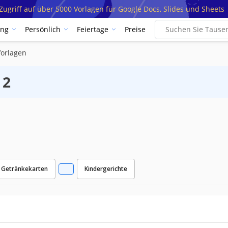
ugriff auf über 5000 Vorlagen für Google Docs, Slides und Sheets
ung
Persönlich
Feiertage
Preise
Vorlagen
 2
Getränkekarten
Kindergerichte