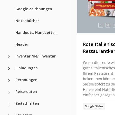
Google Zeichnungen
Notenbücher
Handouts. Handzettel.
Rote Italienis
Header
Restaurantka
Inventar /de/: Inventar
Wenn die Leute wi
Einladungen
gutes italienische
Ihrem Restaurant
bekommen können
Rechnungen
Sie sie sofort zu s
Hause ein! Natürlic
Reiserouten
einfacher gesagt a
Zeitschriften
Google Slides