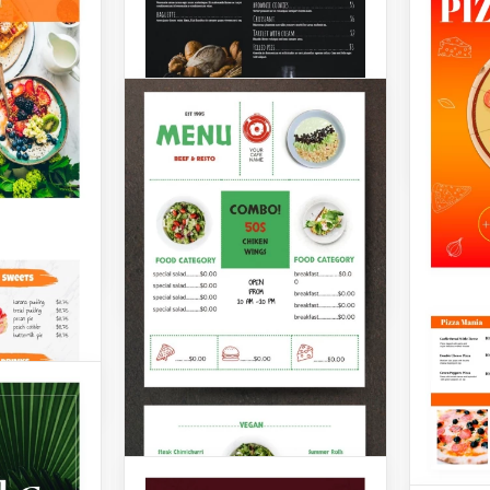
rte
empfehl
chinesisches
Verwen
Restaurant-
enschen,
Vorlage
kt nach
Broschüre
Restau
n sind.
er
Haben Sie nach
Google 
olchen
verschiedenen
 ziemlich
Möglichkeiten gesucht, um
ebst.
für Ihr chinesisches
Restaurant zu werben?
BQ-
Google Slides
Rosa
Donu
Gönnen 
köstlic
unsere
Café Sp
Google 