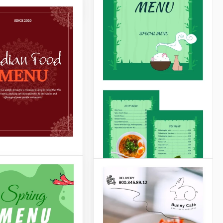
Pasta Restaurant
Speisekarte
Kostenlose und
benutzerfreundliche
enisches