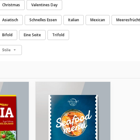
Christmas
Valentines Day
Asiatisch
Schnelles Essen
Italian
Mexican
Meeresfrüch
Bifold
Eine Seite
Trifold
Stile