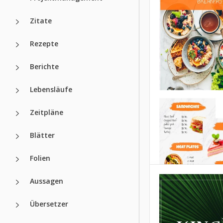
Restaurantka
Zitate
Es gibt so viele M
die einfach verrüc
Rezepte
italienischem Esse
Aber die Anzahl d
Restaurants mit s
Berichte
Gerichten ist auch
hoch, egal wo du l
Lebensläufe
Google Slides
Zeitpläne
Editierbare B
Menüvorlage
Blätter
Folien
Google Docs
Aussagen
Übersetzer