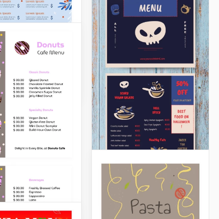
urant
enangebot
hüre
Slides
Elegante
französische
nung
Restaurant
urant Menü
Speisekarte
r Restaurant ein
Möchten Sie ein
elles,
Menüdesign für die
hnliches und
Eröffnung oder
lles Menü benötigt,
Neugestaltung eines