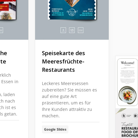
che
Speisekarte des
rte
Meeresfrüchte-
Restaurants
rklich
s Essen in
Leckeres Meeresessen
zubereiten? Sie müssen es
, laden
auf eine gute Art
ich nach
präsentieren, um es für
h ist es
Ihre Kunden attraktiv zu
ls getan.
machen.
Google Slides