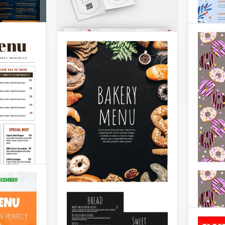
Resta
Speis
Brosc
Google 
Zeich
Resta
Wenn Ih
neues h
ungewö
ische
Editierbares
origine