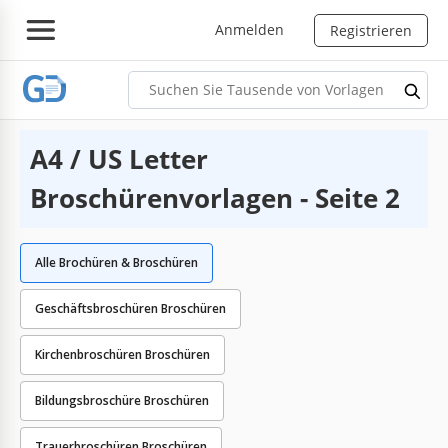
Anmelden
Registrieren
A4 / US Letter
Broschürenvorlagen - Seite 2
Alle Brochüren & Broschüren
Geschäftsbroschüren Broschüren
Kirchenbroschüren Broschüren
Bildungsbroschüre Broschüren
Trauerbroschüren Broschüren