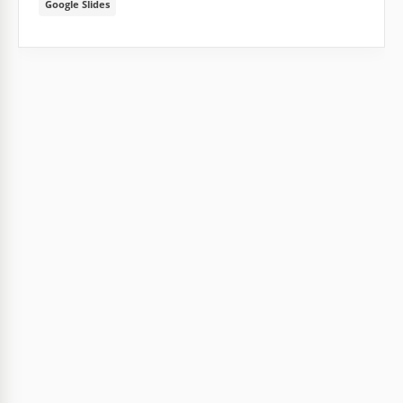
Google Slides