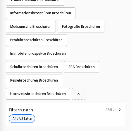
Informationsbroschüren Broschüren
Medizinische Broschüren
Fotografie Broschüren
Produktbroschüren Broschüren
Immobilienprospekte Broschüren
Schulbroschüren Broschüren
SPA Broschüren
Reisebroschüren Broschüren
Hochzeitsbroschüren Broschüren
Filtern nach
1
Filter
A4 / US Letter