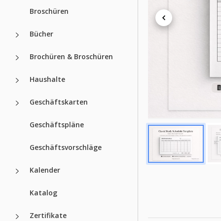
Broschüren
Erstellt
Zuletzt aktualisiert
Bücher
Community
Brochüren & Broschüren
Nutzungsstatistiken
Haushalte
Hauptmerkmal
Geschäftskarten
Geeignet für.
Geschäftspläne
Stil
Geschäftsvorschläge
Kalender
Katalog
Zertifikate