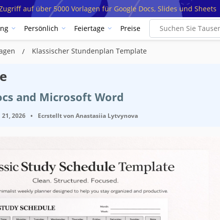
ugriff auf über 5000 Vorlagen für Google Docs, Slides und Sheets
ung
Persönlich
Feiertage
Preise
lagen
Klassischer Stundenplan Template
ge
ocs and Microsoft Word
 21, 2026
•
Ecrstellt von
Anastasiia Lytvynova
ifikationen
Google Docs, Microsoft W