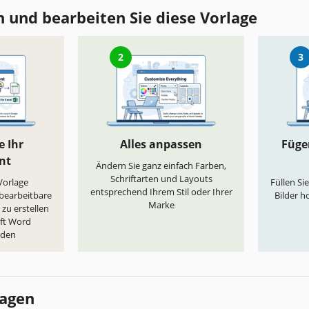
 und bearbeiten Sie diese Vorlage
2
3
e Ihr
Alles anpassen
Fügen
nt
Ändern Sie ganz einfach Farben,
Schriftarten und Layouts
„Vorlage
Füllen Si
entsprechend Ihrem Stil oder Ihrer
 bearbeitbare
Bilder h
Marke
zu erstellen
oft Word
aden
lagen