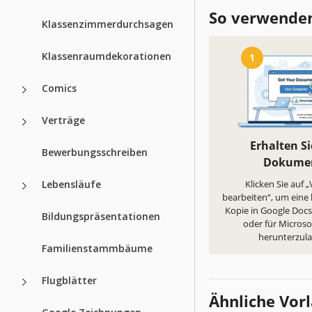
So verwenden
Klassenzimmerdurchsagen
Klassenraumdekorationen
1
Comics
Verträge
Erhalten Si
Bewerbungsschreiben
Dokume
Lebensläufe
Klicken Sie auf 
bearbeiten“, um eine
Kopie in Google Docs 
Bildungspräsentationen
oder für Micros
herunterzul
Familienstammbäume
Flugblätter
Ähnliche Vor