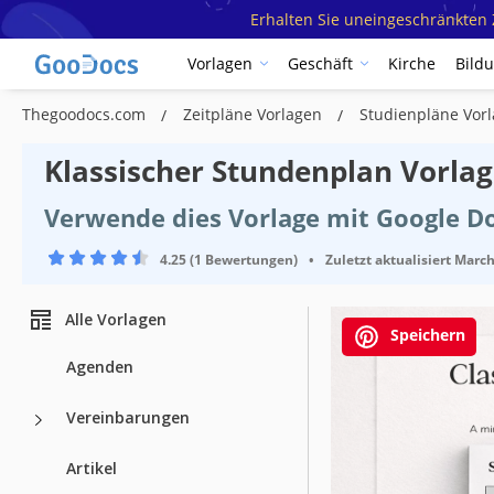
Erhalten Sie uneingeschränkten Z
Vorlagen
Geschäft
Kirche
Bild
Thegoodocs.com
Zeitpläne Vorlagen
Studienpläne Vor
Klassischer Stundenplan Vorla
Verwende dies Vorlage mit Google D
4.25 (1 Bewertungen)
•
Zuletzt aktualisiert
March
Alle Vorlagen
Speichern
Agenden
Vereinbarungen
Vorlagenspez
Artikel
Format