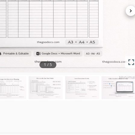
December 13, 2
March 21, 2
Zu Sammlungen hinzugefügt von 6 Nut
0 Downloads in diesem Mo
e dieser Vorlage
1
/
5
Parents , Stude
Minimal