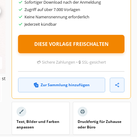
Sofortiger Download nach der Anmeldung
024
Zugriff auf über 7.000 Vorlagen
Keine Namensnennung erforderlich
026
Jederzeit kündbar
zer
nat
DIESE VORLAGE FREISCHALTEN
💳 Sichere Zahlungen • 🔒 SSL-gesichert
nts
ist
Zur Sammlung hinzufügen
Text, Bilder und Farben
Druckfertig für Zuhause
anpassen
oder Büro