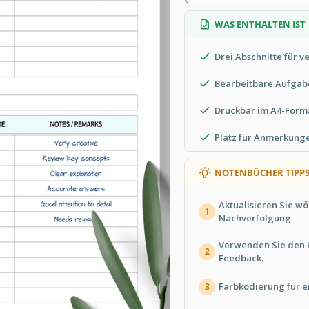
WAS ENTHALTEN IST
Drei Abschnitte für 
Bearbeitbare Aufgab
Druckbar im A4-Form
Platz für Anmerkun
NOTENBÜCHER TIPP
Aktualisieren Sie wö
1
Nachverfolgung.
Verwenden Sie den K
2
Feedback.
Farbkodierung für e
3