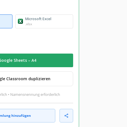
Microsoft Excel
.xlsx
Google Sheets – A4
gle Classroom duplizieren
rlich • Namensnennung erforderlich
mlung hinzufügen