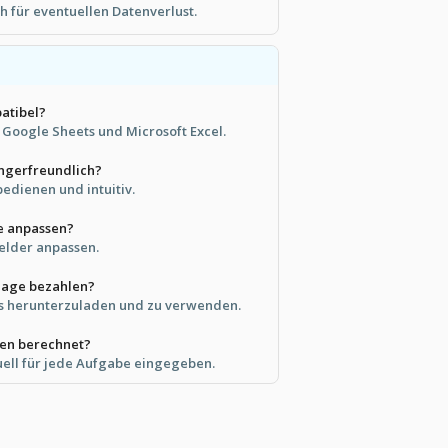
h für eventuellen Datenverlust.
patibel?
in Google Sheets und Microsoft Excel.
ängerfreundlich?
 bedienen und intuitiv.
e anpassen?
Felder anpassen.
rlage bezahlen?
los herunterzuladen und zu verwenden.
en berechnet?
ll für jede Aufgabe eingegeben.