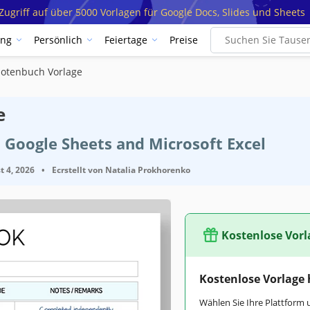
ugriff auf über 5000 Vorlagen für Google Docs, Slides und Sheets
ung
Persönlich
Feiertage
Preise
otenbuch Vorlage
e
 Google Sheets and Microsoft Excel
t 4, 2026
•
Ecrstellt von
Natalia Prokhorenko
Kostenlose Vorl
Kostenlose Vorlage
Wählen Sie Ihre Plattform 