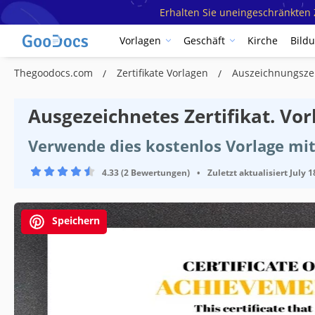
Erhalten Sie uneingeschränkten Z
Vorlagen
Geschäft
Kirche
Bild
Thegoodocs.com
Zertifikate Vorlagen
Auszeichnungszer
Ausgezeichnetes Zertifikat. Vor
Verwende dies kostenlos Vorlage mi
4.33 (2 Bewertungen)
•
Zuletzt aktualisiert
July 1
Speichern
Vorlagenspezifikationen
Format
Erstellt