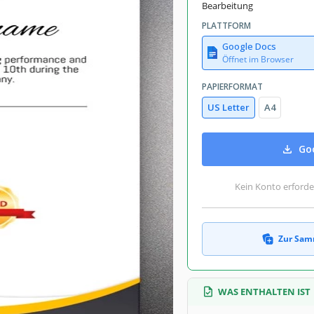
July 18, 2026
Bearbeitung
mmlungen hinzugefügt von 5 Nutzer
PLATTFORM
5 Downloads in diesem Monat
Google Docs
Öffnet im Browser
PAPIERFORMAT
US Letter
A4
cklich machen wird. Daher sollten Sie
 Tatsächlich müssen Sie jetzt nichts
 die von unseren Designern erstellt
Goo
 die Sie in das Zertifikat schreiben
s Design mit nur wenigen dekorativen
en Zwecken verwendet werden, sind
Kein Konto erforde
Zur Sam
WAS ENTHALTEN IST