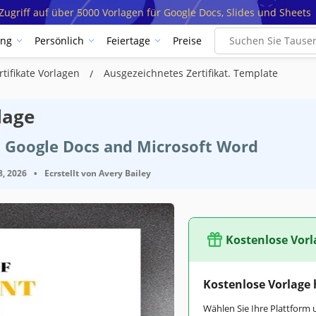
ugriff auf über 5000 Vorlagen für Google Docs, Slides und Sheets
ung
Persönlich
Feiertage
Preise
tifikate Vorlagen
Ausgezeichnetes Zertifikat. Template
lage
t Google Docs and Microsoft Word
8, 2026
•
Ecrstellt von
Avery Bailey
Kostenlose Vorl
Google Docs
Kostenlose Vorlage
September 2, 2021
Wählen Sie Ihre Plattform 