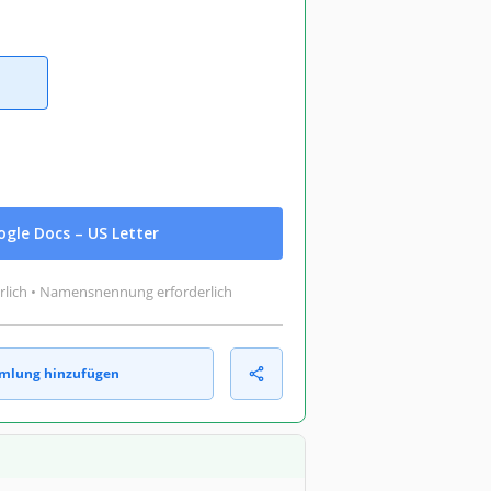
gle Docs – US Letter
rlich • Namensnennung erforderlich
mlung hinzufügen