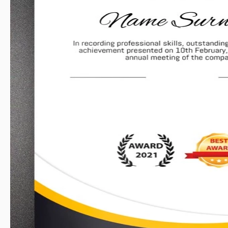
Zuletzt aktualisiert
Community
Zu Sa
Nutzungsstatistiken
Über diese Vorlage
Zertifikat für Leistung ist die Art von Papier, die jemanden glü
Ihr Bestes tun, um dieses Papier perfekt aussehen zu lassen.
mehr tun, weil Sie diese Google Docs-Vorlage gefunden haben,
wurde. Sie haben alle möglichen Informationen berücksichtigt,
möchten, und dieses Meisterwerk erstellt. Es hat ein schlanke
Elementen. Die blau und orange Farben, die zu dekorativ
vollkommen für solche Arten von Papier geeignet.