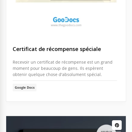
Certificat de récompense spéciale
Recevoir un certificat de récompense est un grand
moment pour beaucoup de gens. Ils espèrent
obtenir quelque chose d'absolument spécial.
Google Docs