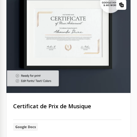
Certificat de Prix de Musique
Google Docs