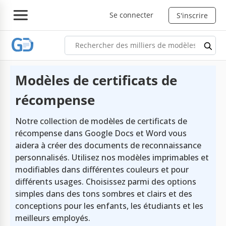
Se connecter
S'inscrire
Modèles de certificats de
récompense
Notre collection de modèles de certificats de
récompense dans Google Docs et Word vous
aidera à créer des documents de reconnaissance
personnalisés. Utilisez nos modèles imprimables et
modifiables dans différentes couleurs et pour
différents usages. Choisissez parmi des options
simples dans des tons sombres et clairs et des
conceptions pour les enfants, les étudiants et les
meilleurs employés.