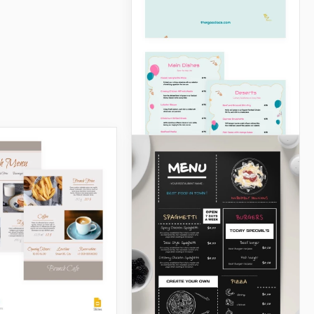
Crie uma celebração
memorável de aniversário
com o nosso modelo de
Menu de Restaurante para
Aniversário.
Google Slides