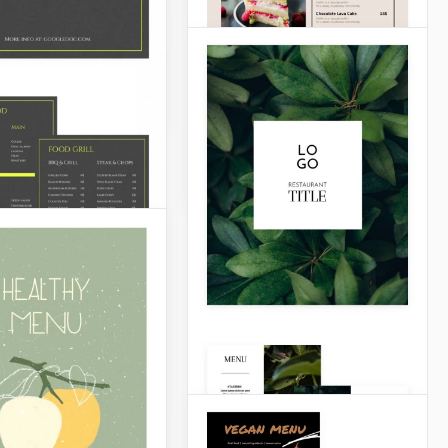
deveria cozinhar algo
 de luxo e bom
especial no Halloween! Já
tem algumas ideias
incríveis? Vai fazer doces
Slides
que parecem aranhas? Ou
talvez algo com abóbora?
Google Docs
de Croissants
s
Cardápio de Comida
do Jornal
er fazer um novo
para o cardápio de
O seu menu de comida
 ou restaurante?
inclui muitas coisas
ode dar uma olhada
deliciosas? Você precisa