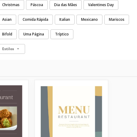
Christmas
Páscoa
Dia das Mães
Valentines Day
Asian
Comida Rápida
Italian
Mexicano
Mariscos
Bifold
Uma Página
Tríptico
Estilos