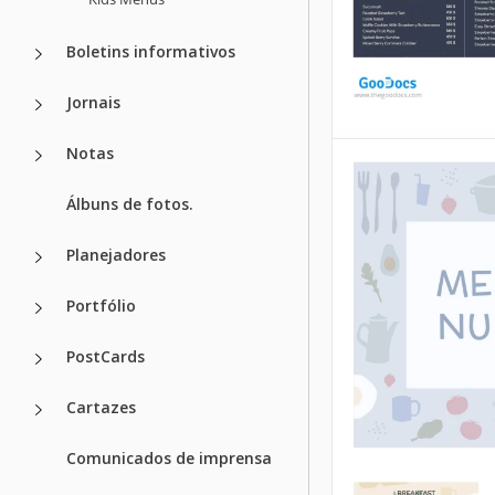
Boletins informativos
Jornais
Menu de Alim
Notas
Menu do
de Sobremesa
Álbuns de fotos.
Restaurante 
Escuro
Planejadores
Google Docs
Nosso modelo grat
Portfólio
menu de restaura
vegano escuro aju
PostCards
restaurante a cres
mais rápido.
Cartazes
Google Slides
Comunicados de imprensa