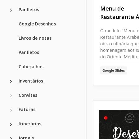
Menu de
Panfletos
Restaurante 
Google Desenhos
O modelo "Menu 
Restaurante Árab
Livros de notas
obra culinária que
homenagem aos s
Panfletos
do Oriente Médio.
Cabeçalhos
Google Slides
Inventários
Convites
Faturas
Itinerários
Jornais