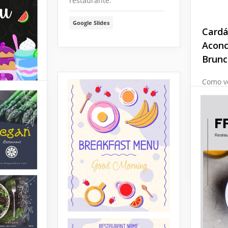
restaurante.
Google Slides
Cardá
Aconc
Brunc
Como v
menu a
é a per
aos nos
modelo 
página 
Google 