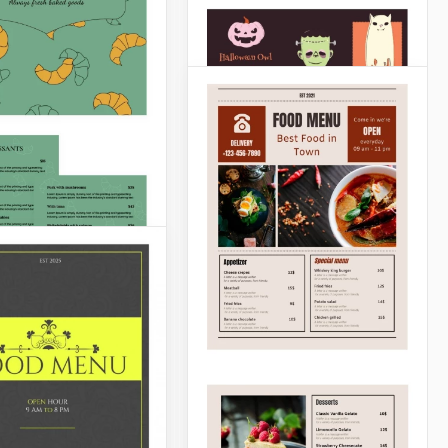
Menu do
Elegante de
Restaurante Verde
urante Francês
Jantar
Nosso modelo gratuito de
jantar do menu de
 experiência
restaurante Verde ajudará
nômica em seu
você a criar um menu de
ante francês com o
restaurante único e
nte Modelo de
chamativo.
io de Restaurante
Menu de Halloween
 Cinza". Este
refinado e
Google Slides
Você definitivamente
cado exala um