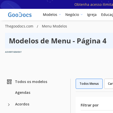
Obtenha acesso ilimit
Modelos
Negócio
Igreja
Educa
Thegoodocs.com
Menu Modelos
Modelos de Menu - Página 4
ADVERTISEMENT
Todos os modelos
Todos Menus
Car
Agendas
Acordos
Filtrar por