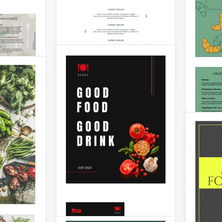
menu de café da manhã
delicioso usando o Modelo
de Menu de Café da Manhã
Brilhante.
Google Slides
Menu 
Resta
Cinza
Eleve a
gastro
restaur
Desenho de cardápio
"Elega
de restaurante
Cardáp
árabe.
Francês
modelo 
Você não quer pagar a mais
sofisti