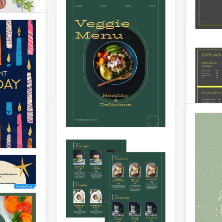
pelo design do menu do
sentido
seu restaurante? Então use
gosto.
o modelo gratuito de Menu
de Restaurante Árabe do
Google 
Drawing e economize
tempo e dinheiro!
Google Docs
ve
aurante
vivas e
iciosos.
Menu 
o
ecial
Verde
.
Você qu
Verde
design 
um café
ntes de
Você p
stá