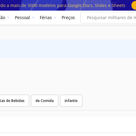
ado a mais de 5000 modelos para Google Docs, Slides e Sheets
ção
Pessoal
Férias
Preços
tas de Bebidas
de Comida
infantis