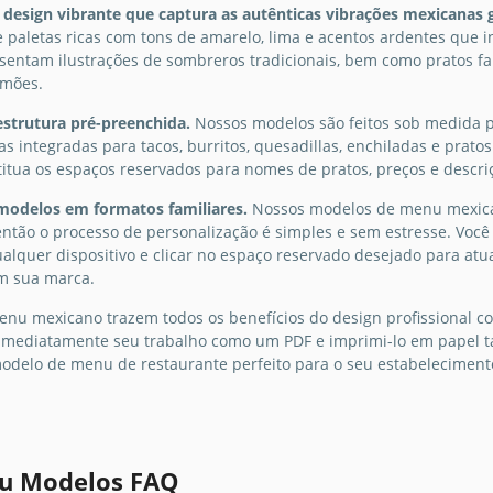
esign vibrante que captura as autênticas vibrações mexicanas 
Laranja
 e paletas ricas com tons de amarelo, lima e acentos ardentes que 
design 
sentam ilustrações de sombreros tradicionais, bem como pratos fam
que vai
imões.
dos seu
aprimor
estrutura pré-preenchida.
Nossos modelos são feitos sob medida p
jantar 
as integradas para tacos, burritos, quesadillas, enchiladas e prat
itua os espaços reservados para nomes de pratos, preços e descriç
Cardápio do
Google 
modelos em formatos familiares.
Nossos modelos de menu mexicano
Restaurante
então o processo de personalização é simples e sem estresse. Você 
Mexicano Laranja
alquer dispositivo e clicar no espaço reservado desejado para atual
m sua marca.
Você está procurando um
novo design de menu para
nu mexicano trazem todos os benefícios do design profissional co
o seu restaurante? Então
r imediatamente seu trabalho como um PDF e imprimi-lo em papel 
nosso modelo de Menu do
odelo de menu de restaurante perfeito para o seu estabelecimento
Restaurante Mexicano
Orange irá economizar seu
tempo e dinheiro nos
serviços de designers
u Modelos FAQ
gráficos.