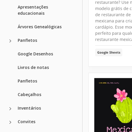
restaurante? Use 
Apresentações
modelo grátis de 
educacionais
de restaurante de
mexicana para cri
Árvores Genealógicas
cardápio. Esse mo
perfeito para qua
restaurante mexic
Panfletos
Google Sheets
Google Desenhos
Livros de notas
Panfletos
Cabeçalhos
Inventários
Convites