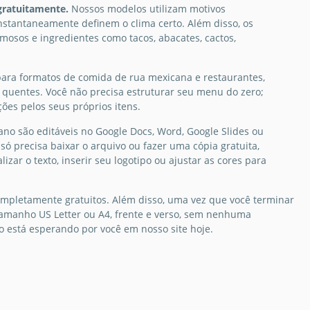
gratuitamente.
Nossos modelos utilizam motivos
 Estiloso é um
instantaneamente definem o clima certo. Além disso, os
vibrante e cativante
osos e ingredientes como tacos, abacates, cactos,
 despertar o apetite
s clientes e
ar a experiência de
ara formatos de comida de rua mexicana e restaurantes,
deles.
os quentes. Você não precisa estruturar seu menu do zero;
ões pelos seus próprios itens.
Slides
 são editáveis no Google Docs, Word, Google Slides ou
só precisa baixar o arquivo ou fazer uma cópia gratuita,
izar o texto, inserir seu logotipo ou ajustar as cores para
mpletamente gratuitos. Além disso, uma vez que você terminar
tamanho US Letter ou A4, frente e verso, sem nenhuma
 está esperando por você em nosso site hoje.