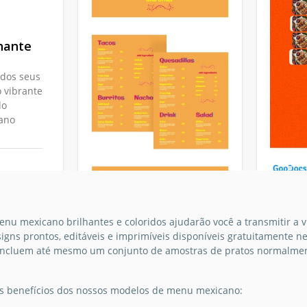
hante
 dos seus
 vibrante
do
ano
Ement
u mexicano brilhantes e coloridos ajudarão você a transmitir a v
gns prontos, editáveis e imprimíveis disponíveis gratuitamente ne
resta
 incluem até mesmo um conjunto de amostras de pratos normalmente
mexic
is benefícios dos nossos modelos de menu mexicano:
O Mode
Restau