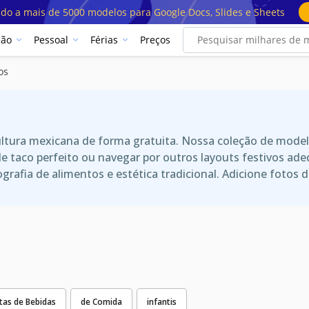
ado a mais de 5000 modelos para Google Docs, Slides e Sheets
ção
Pessoal
Férias
Preços
os
tura mexicana de forma gratuita. Nossa coleção de modelo
 taco perfeito ou navegar por outros layouts festivos adeq
afia de alimentos e estética tradicional. Adicione fotos de
tas de Bebidas
de Comida
infantis