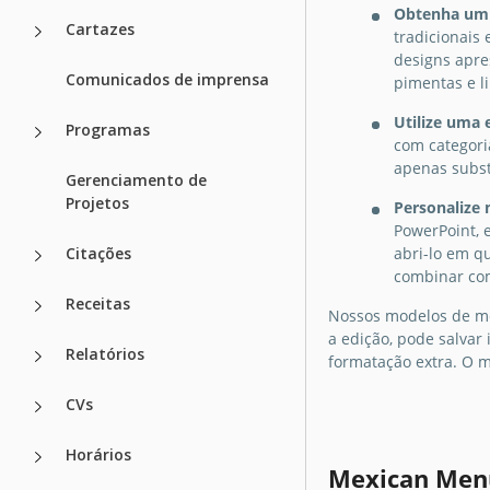
Obtenha um d
Cartazes
tradicionais
designs apre
Comunicados de imprensa
pimentas e l
Utilize uma 
Programas
com categori
apenas subst
Gerenciamento de
Projetos
Personalize 
PowerPoint, 
Citações
abri-lo em qu
combinar co
Receitas
Nossos modelos de me
a edição, pode salva
Relatórios
formatação extra. O m
CVs
Horários
Mexican Men