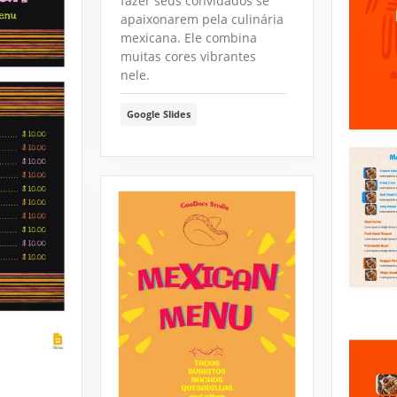
fazer seus convidados se
apaixonarem pela culinária
mexicana. Ele combina
muitas cores vibrantes
nele.
Google Slides