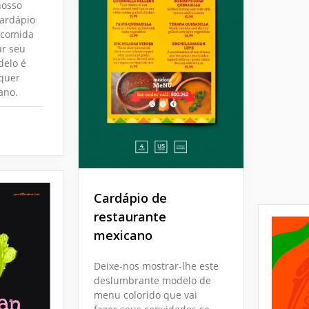
nosso
cardápio
 comida
ar seu
delo é
lquer
ano.
Cardápio de
restaurante
mexicano
Deixe-nos mostrar-lhe este
deslumbrante modelo de
menu colorido que vai