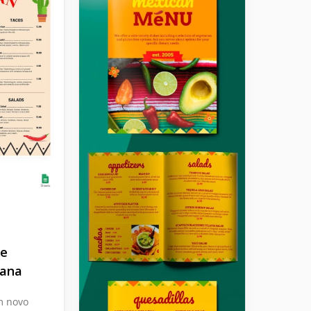
de
cana
m novo