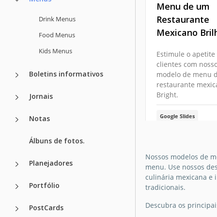
Menu de um
Restaurante
Drink Menus
Mexicano Bril
Food Menus
Kids Menus
Estimule o apetite
clientes com nosso
Boletins informativos
modelo de menu 
restaurante mexic
Bright.
Jornais
Google Slides
Notas
Álbuns de fotos.
Nossos modelos de men
Planejadores
menu. Use nossos desi
culinária mexicana e
Portfólio
tradicionais.
Descubra os principa
PostCards