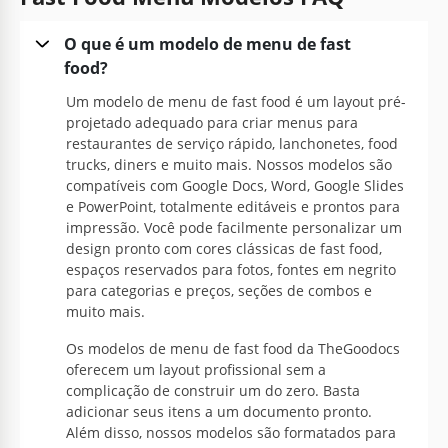
Menu de Sanduíche de Coelho
O que é um modelo de menu de fast
Seu cardápio não é apenas uma lista de pratos; é
food?
uma experiência esperando para ser descoberta.
Um modelo de menu de fast food é um layout pré-
Nosso modelo de cardápio de Sanduíche Coelho
projetado adequado para criar menus para
adiciona uma pitada divertida às suas ofertas
restaurantes de serviço rápido, lanchonetes, food
culinárias.
trucks, diners e muito mais. Nossos modelos são
compatíveis com Google Docs, Word, Google Slides
Google Slides
e PowerPoint, totalmente editáveis e prontos para
impressão. Você pode facilmente personalizar um
design pronto com cores clássicas de fast food,
espaços reservados para fotos, fontes em negrito
para categorias e preços, seções de combos e
muito mais.
Os modelos de menu de fast food da TheGoodocs
oferecem um layout profissional sem a
complicação de construir um do zero. Basta
adicionar seus itens a um documento pronto.
Além disso, nossos modelos são formatados para