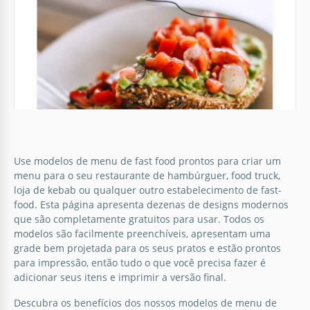
Menu de Sanduíches
Satisfaça seus desejos com o nosso modelo de
cardápio de sanduíches.
Google Docs
Menu Simples de Restaurante de
Use modelos de menu de fast food prontos para criar um
menu para o seu restaurante de hambúrguer, food truck,
Hambúrguer
loja de kebab ou qualquer outro estabelecimento de fast-
food. Esta página apresenta dezenas de designs modernos
Você deseja atualizar o cardápio em seu
que são completamente gratuitos para usar. Todos os
estabelecimento de fast food?
modelos são facilmente preenchíveis, apresentam uma
grade bem projetada para os seus pratos e estão prontos
Google Docs
para impressão, então tudo o que você precisa fazer é
adicionar seus itens e imprimir a versão final.
Descubra os benefícios dos nossos modelos de menu de