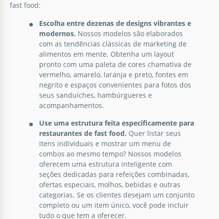
fast food:
Escolha entre dezenas de designs vibrantes e
modernos.
Nossos modelos são elaborados
com as tendências clássicas de marketing de
alimentos em mente. Obtenha um layout
pronto com uma paleta de cores chamativa de
vermelho, amarelo, laranja e preto, fontes em
negrito e espaços convenientes para fotos dos
Menu brilhante do Bright Burger
seus sanduíches, hambúrgueres e
acompanhamentos.
Nosso modelo de menu de hambúrguer brilhante é
Use uma estrutura feita especificamente para
perfeito para qualquer café que sirva
restaurantes de fast food.
Quer listar seus
hambúrgueres.
itens individuais e mostrar um menu de
Menu Primavera Verde
combos ao mesmo tempo? Nossos modelos
Google Slides
oferecem uma estrutura inteligente com
Uau! Se você está procurando por um belo modelo,
seções dedicadas para refeições combinadas,
por exemplo, para criar um menu elegante,
ofertas especiais, molhos, bebidas e outras
chamamos sua atenção para o modelo de Menu de
categorias. Se os clientes desejam um conjunto
Primavera Verde no Google Docs!
completo ou um item único, você pode incluir
tudo o que tem a oferecer.