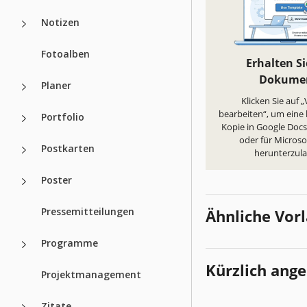
Notizen
Fotoalben
Erhalten Si
Dokume
Planer
Klicken Sie auf 
bearbeiten“, um eine
Portfolio
Kopie in Google Docs 
oder für Micros
Postkarten
herunterzul
Poster
Pressemitteilungen
Ähnliche Vor
Programme
Kürzlich ang
Projektmanagement
Zitate