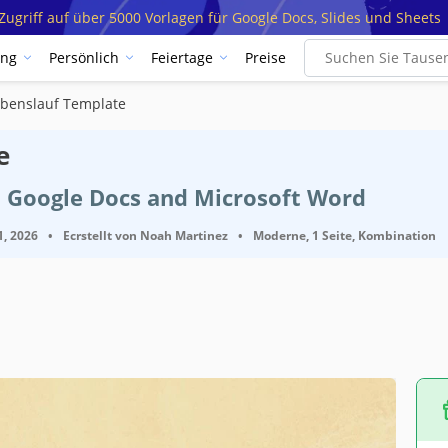
ugriff auf über 5000 Vorlagen für Google Docs, Slides und Sheets
ung
Persönlich
Feiertage
Preise
ebenslauf Template
e
t Google Docs and Microsoft Word
1, 2026
•
Ecrstellt von
Noah Martinez
•
Moderne, 1 Seite, Kombination