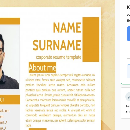
K
W
B
Te
an