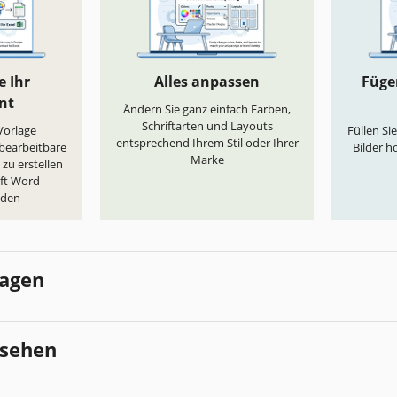
e Ihr
Alles anpassen
Fügen
nt
Ändern Sie ganz einfach Farben,
Schriftarten und Layouts
„Vorlage
Füllen Si
entsprechend Ihrem Stil oder Ihrer
 bearbeitbare
Bilder h
Marke
zu erstellen
oft Word
aden
lagen
esehen