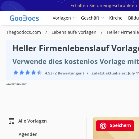
Erhalten Sie uneingeschränkten Z
Vorlagen
Geschäft
Kirche
Bild
Thegoodocs.com
Lebensläufe Vorlagen
Heller Firmenl
Heller Firmenlebenslauf Vorlag
Verwende dies kostenlos Vorlage mi
4.53 (2 Bewertungen)
•
Zuletzt aktualisiert
July 1
ADVERTISEMENT
Alle Vorlagen
Speichern
Agenden