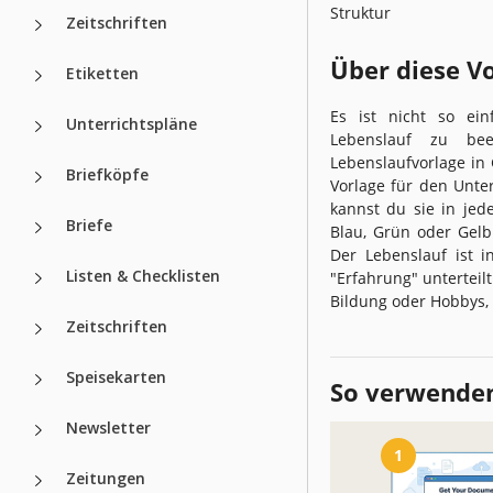
Struktur
Zeitschriften
Über diese V
Etiketten
Es ist nicht so ein
Unterrichtspläne
Lebenslauf zu be
Lebenslaufvorlage in 
Briefköpfe
Vorlage für den Unte
kannst du sie in jed
Briefe
Blau, Grün oder Gelb 
Der Lebenslauf ist i
Listen & Checklisten
"Erfahrung" unterteil
Bildung oder Hobbys,
Zeitschriften
Speisekarten
So verwenden
Newsletter
1
Zeitungen